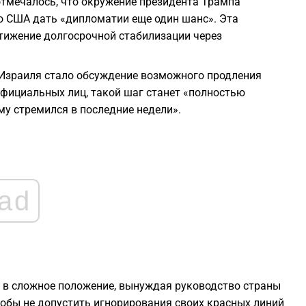
 отмечалось, что окружение президента Трампа
2
о США дать «дипломатии еще один шанс». Эта
стижение долгосрочной стабилизации через
2
 Израиля стало обсуждение возможного продления
официальных лиц, такой шаг станет «полностью
2
му стремился в последние недели».
1
1
ad
1
ь в сложное положение, вынуждая руководство страны
обы не допустить игнорирования своих красных линий