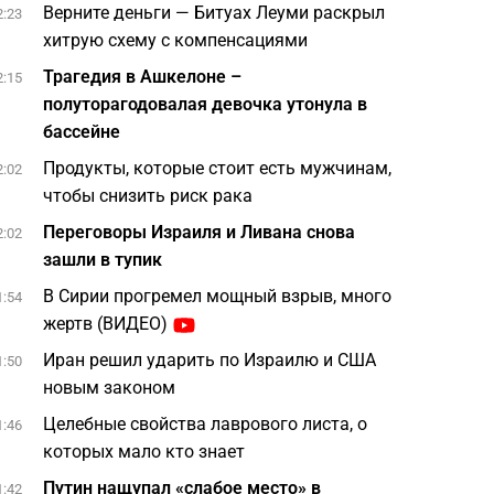
Верните деньги — Битуах Леуми раскрыл
2:23
хитрую схему с компенсациями
Трагедия в Ашкелоне –
2:15
полуторагодовалая девочка утонула в
бассейне
Продукты, которые стоит есть мужчинам,
2:02
чтобы снизить риск рака
Переговоры Израиля и Ливана снова
2:02
зашли в тупик
В Сирии прогремел мощный взрыв, много
1:54
жертв (ВИДЕО)
Иран решил ударить по Израилю и США
1:50
новым законом
Целебные свойства лаврового листа, о
1:46
которых мало кто знает
Путин нащупал «слабое место» в
1:42