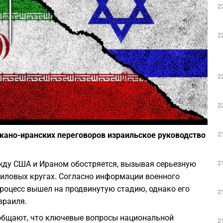
2
Play
2
2
2
Фото: Depositphotos
2
кано-иранских переговоров израильское руководство
2
жду США и Ираном обостряется, вызывая серьезную
силовых кругах. Согласно информации военного
роцесс вышел на продвинутую стадию, однако его
2
зраиля.
общают, что ключевые вопросы национальной
2