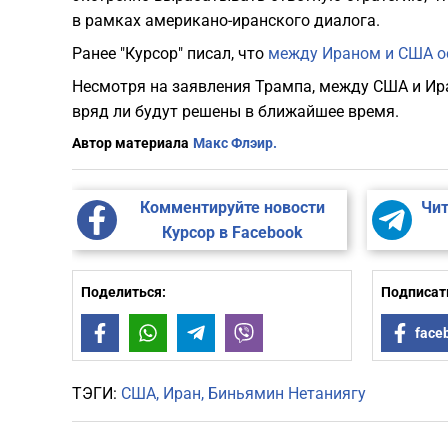
в рамках американо-иранского диалога.
Ранее "Курсор" писал, что
между Ираном и США ос
Несмотря на заявления Трампа, между США и Ир
вряд ли будут решены в ближайшее время.
Автор материала
Макс Флэир.
Комментируйте новости
Чит
Курсор в Facebook
Поделиться:
Подписать
Facebook
WhatsApp
Telegram
Viber
face
ТЭГИ:
США
Иран
Биньямин Нетаниягу