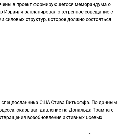
лючены в проект формирующегося меморандума о
тр Израиля запланировал экстренное совещание с
2
и силовых структур, которое должно состояться
2
2
2
2
ре спецпосланника США Стива Виткоффа. По данным
2
оцесса, оказывая давление на Дональда Трампа с
дотвращения возобновления активных боевых
2