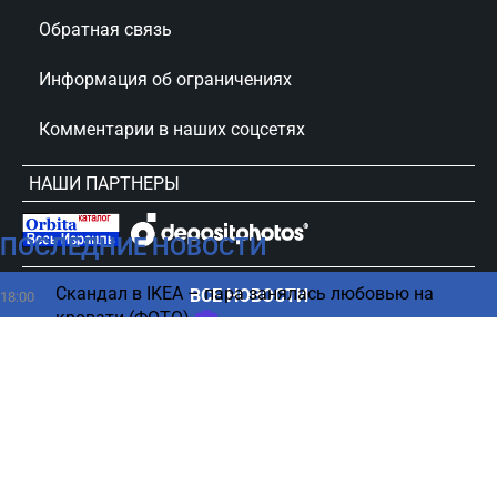
Обратная связь
Информация об ограничениях
Комментарии в наших соцсетях
НАШИ ПАРТНЕРЫ
ПОСЛЕДНИЕ НОВОСТИ
сursorinfo.co.il © Все права защищены
Скандал в IKEA – пара занялась любовью на
ВСЕ НОВОСТИ
18:00
кровати (ФОТО)
Депутат парламента Косово забросала премьера
17:59
яйцами (ВИДЕО)
Хаменеи-младший тайно ведет переговоры в
17:45
Иране - оценка
Хуситы принудительно выселяют жителей