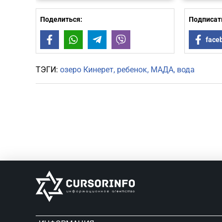
Поделиться:
Подписать
Facebook
WhatsApp
Telegram
Viber
face
ТЭГИ:
озеро Кинерет
ребенок
МАДА
вода