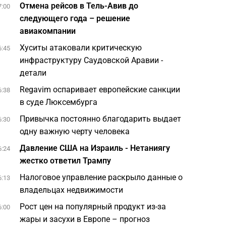
Отмена рейсов в Тель-Авив до
7:00
следующего года – решение
авиакомпании
Хуситы атаковали критическую
6:45
инфраструктуру Саудовской Аравии -
детали
Regavim оспаривает европейские санкции
6:38
в суде Люксембурга
Привычка постоянно благодарить выдает
6:30
одну важную черту человека
Давление США на Израиль - Нетаниягу
6:24
жестко ответил Трампу
Налоговое управление раскрыло данные о
6:13
владельцах недвижимости
Рост цен на популярный продукт из-за
6:00
жары и засухи в Европе – прогноз