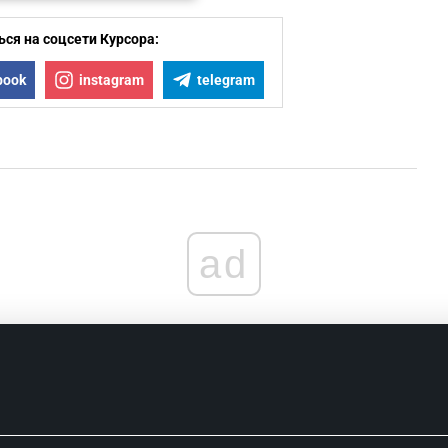
1
ся на соцсети Курсора:
1
book
instagram
telegram
1
1
ad
1
1
1
1