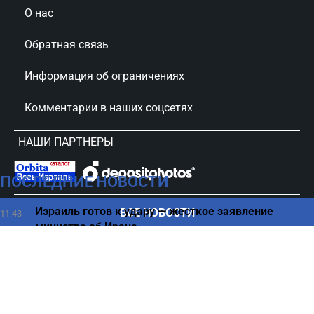
О нас
Обратная связь
Информация об ограничениях
Комментарии в наших соцсетях
НАШИ ПАРТНЕРЫ
ПОСЛЕДНИЕ НОВОСТИ
сursorinfo.co.il © Все права защищены
Израиль готов к удару — жесткое заявление
ВСЕ НОВОСТИ
11:43
министра об Иране
Противник Израиля оказался в одиночестве —
11:35
Санчес теряет союзников
Что происходит с водой, оставленной перед сном -
11:30
ответ ученых