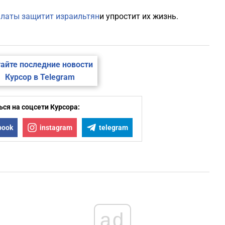
платы защитит израильтян
и упростит их жизнь.
айте последние новости
Курсор в Telegram
ся на соцсети Курсора:
book
instagram
telegram
ad