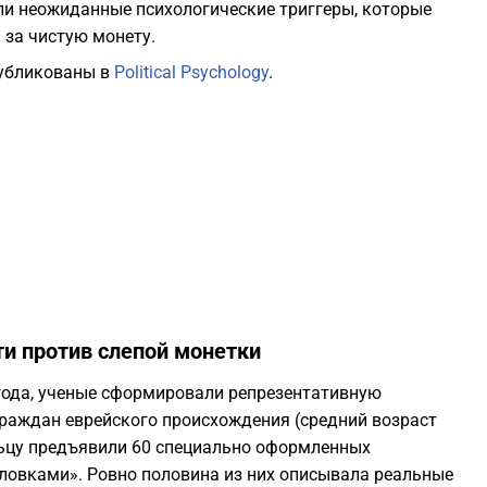
и неожиданные психологические триггеры, которые
за чистую монету.
2
публикованы в
Political Psychology
.
2
2
2
2
ти против слепой монетки
2
 года, ученые сформировали репрезентативную
граждан еврейского происхождения (средний возраст
2
льцу предъявили 60 специально оформленных
ловками». Ровно половина из них описывала реальные