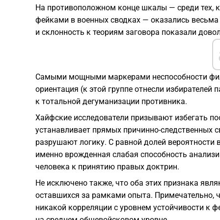
На противоположном конце шкалы — среди тех, 
фейками в военных сводках — оказались весьма 
и склонность к теориям заговора показали дово
Самыми мощными маркерами неспособности фил
ориентация (к этой группе отнесли избирателей
к тотальной дегуманизации противника.
Хайфские исследователи призывают избегать по
устанавливает прямых причинно-следственных св
разрушают логику. С равной долей вероятности 
именно врожденная слабая способность анализ
человека к принятию правых доктрин.
Не исключено также, что оба этих признака явл
оставшихся за рамками опыта. Примечательно, ч
никакой корреляции с уровнем устойчивости к ф
на среднем общевойсковом уровне.