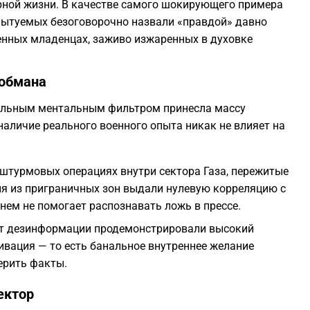
рной жизни. В качестве самого шокирующего примера
спытуемых безоговорочно назвали «правдой» давно
енных младенцах, заживо изжаренных в духовке
 обмана
сильным ментальным фильтром принесла массу
наличие реального военного опыта никак не влияет на
 штурмовых операциях внутри сектора Газа, пережитые
ия из приграничных зон выдали нулевую корреляцию с
нем не помогает распознавать ложь в прессе.
т дезинформации продемонстрировали высокий
ивация — то есть банальное внутреннее желание
ерить факты.
ектор