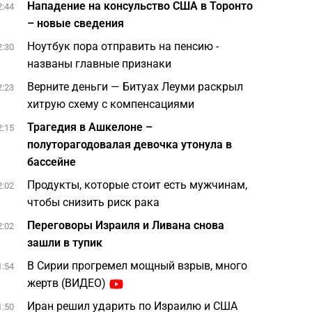
Нападение на консульство США в Торонто
2:44
– новые сведения
Ноутбук пора отправить на пенсию -
2:30
названы главные признаки
Верните деньги — Битуах Леуми раскрыл
2:23
хитрую схему с компенсациями
Трагедия в Ашкелоне –
2:15
полуторагодовалая девочка утонула в
бассейне
Продукты, которые стоит есть мужчинам,
2:02
чтобы снизить риск рака
Переговоры Израиля и Ливана снова
2:02
зашли в тупик
В Сирии прогремел мощный взрыв, много
1:54
жертв (ВИДЕО)
Иран решил ударить по Израилю и США
1:50