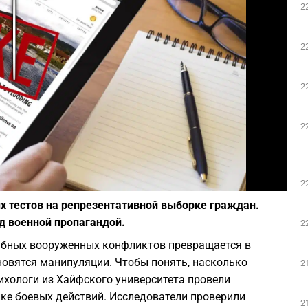
2
Play
2
2
2
Фото: Depositphotos
2
х тестов на репрезентативной выборке граждан.
д военной пропагандой.
2
бных вооруженных конфликтов превращается в
новятся манипуляции. Чтобы понять, насколько
2
ихологи из Хайфского университета провели
е боевых действий. Исследователи проверили
2