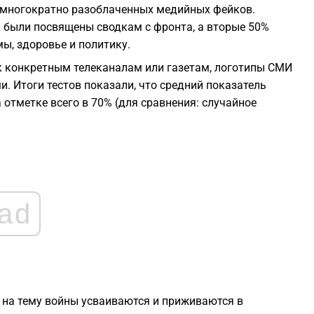
2
з многократно разоблаченных медийных фейков.
 были посвящены сводкам с фронта, а вторые 50%
ы, здоровье и политику.
2
к конкретным телеканалам или газетам, логотипы СМИ
. Итоги тестов показали, что средний показатель
2
отметке всего в 70% (для сравнения: случайное
2
2
ad
1
1
на тему войны усваиваются и приживаются в