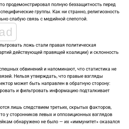
кто продемонстрировал полную беззащитность перед
специфические группы. Как ни странно, религиозность
льно слабую связь с медийной слепотой.
ad
ьтровать ложь стали правая политическая
 партий действующей правящей коалиции) и склонность
спешных обвинений и напоминают, что статистика не
язей. Нельзя утверждать, что правые взгляды
вектор может быть направлен в обратную сторону:
ировать и фильтровать информацию подталкивает
яются лишь следствием третьих, скрытых факторов,
то у сторонников левых и оппозиционных взглядов
ейкам обнаружено не было — их «иммунитет» оказался