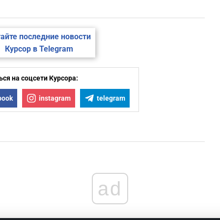
айте последние новости
Курсор в Telegram
ся на соцсети Курсора:
book
instagram
telegram
ad