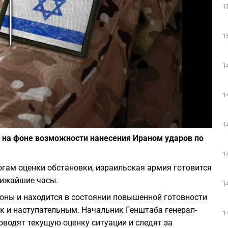
1
Play
1
1
1
Фото: depositphotos.com
1
 на фоне возможности нанесения Ираном ударов по
1
огам оценки обстановки, израильская армия готовится
лижайшие часы.
1
оны и находится в состоянии повышенной готовности
к и наступательным. Начальник Генштаба генерал-
1
водят текущую оценку ситуации и следят за