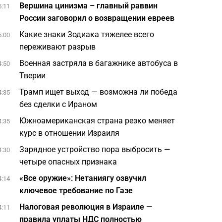
Вершина цинизма – главный раввин
5:11
России заговорил о возвращении евреев
Какие знаки Зодиака тяжелее всего
5:00
переживают разрыв
Военная застряла в багажнике автобуса в
4:50
Тверии
Трамп ищет выход — возможна ли победа
4:35
без сделки с Ираном
Южноамериканская страна резко меняет
4:35
курс в отношении Израиля
Зарядное устройство пора выбросить —
4:30
четыре опасных признака
«Все оружие»: Нетаниягу озвучил
4:14
ключевое требование по Газе
Налоговая революция в Израиле —
4:11
правила уплаты НДС полностью