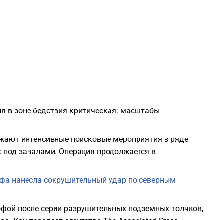
2
2
2
ия в зоне бедствия критическая: масштабы
2
лжают интенсивные поисковые мероприятия в ряде
2
 под завалами. Операция продолжается в
2
фа нанесла сокрушительный удар по северным
2
офой после серии разрушительных подземных толчков,