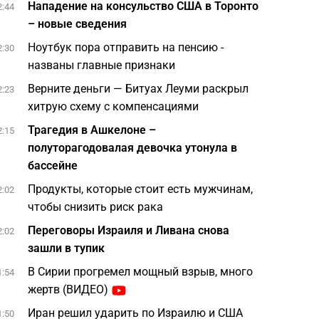
Нападение на консульство США в Торонто
2:44
– новые сведения
Ноутбук пора отправить на пенсию -
2:30
названы главные признаки
Верните деньги — Битуах Леуми раскрыл
2:23
хитрую схему с компенсациями
Трагедия в Ашкелоне –
2:15
полуторагодовалая девочка утонула в
бассейне
Продукты, которые стоит есть мужчинам,
2:02
чтобы снизить риск рака
Переговоры Израиля и Ливана снова
2:02
зашли в тупик
В Сирии прогремел мощный взрыв, много
1:54
жертв (ВИДЕО)
Иран решил ударить по Израилю и США
1:50