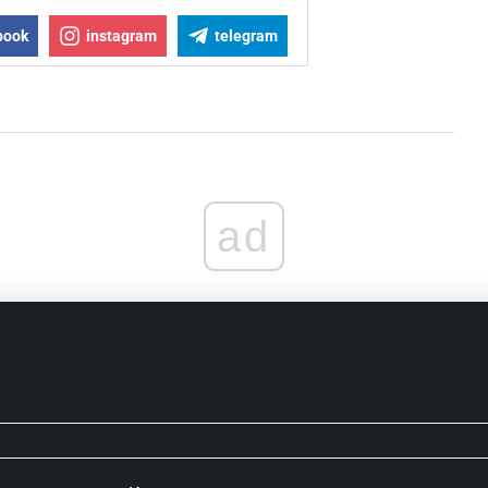
book
instagram
telegram
ad