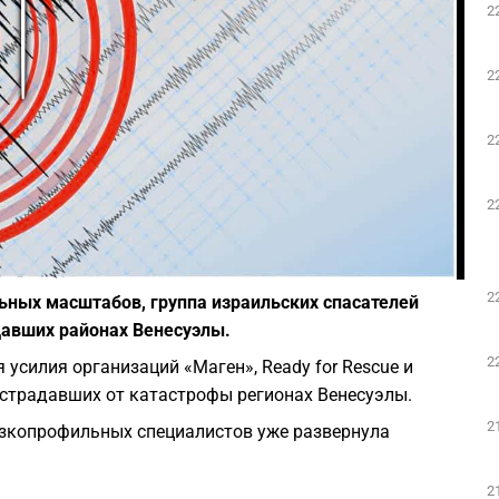
2
Play
2
2
2
Фото: Depositphotos
2
ных масштабов, группа израильских спасателей
давших районах Венесуэлы.
2
усилия организаций «Маген», Ready for Rescue и
острадавших от катастрофы регионах Венесуэлы.
2
узкопрофильных специалистов уже развернула
2