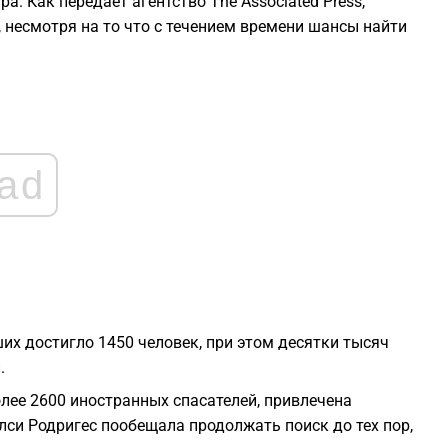
. Как передает агентство The Associated Press,
2
 несмотря на то что с течением времени шансы найти
2
2
ad
2
2
1
х достигло 1450 человек, при этом десятки тысяч
.
1
лее 2600 иностранных спасателей, привлечена
лси Родригес пообещала продолжать поиск до тех пор,