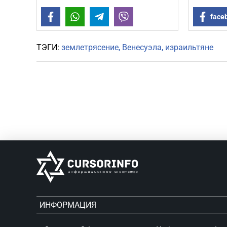
Facebook
WhatsApp
Telegram
Viber
face
ТЭГИ:
землетрясение
Венесуэла
израильтяне
ИНФОРМАЦИЯ