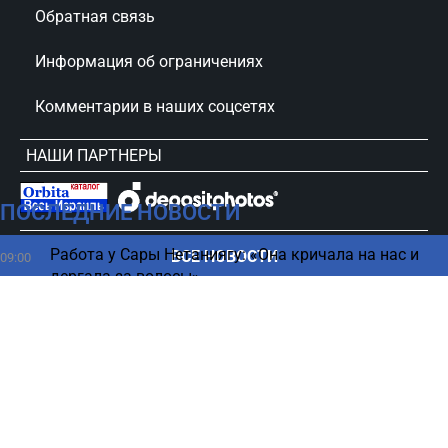
Обратная связь
Информация об ограничениях
Комментарии в наших соцсетях
НАШИ ПАРТНЕРЫ
ПОСЛЕДНИЕ НОВОСТИ
сursorinfo.co.il © Все права защищены
Работа у Сары Нетаниягу: «Она кричала на нас и
ВСЕ НОВОСТИ
09:00
дергала за волосы»
Жара отступит ненадолго — когда снова
08:50
ожидается рост температур
Вода с лимоном утром натощак - польза или вред,
08:45
рассказали врачи
Нетаниягу знал о плане ХАМАС, но
08:37