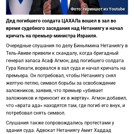
Фото: скриншот из Youtube
Дед погибшего солдата ЦАХАЛа вошел в зал во
время судебного заседания над Нетаниягу и начал
кричать на премьер-министра Израиля.
Очередные слушания по делу Биньямина Нетаниягу в
Тель-Авиве привели к скандалу, когда бригадный
генерал запаса Асаф Агмон, дед погибшего солдата
Гура Кехати, ворвался в зал суда и начал кричать на
премьера. Он потребовал, чтобы Нетаниягу снял
желтую петлю, символ борьбы за освобождение
заложников, заявив, что премьер «убивает
заложников и приносит их в жертву». Агмон добавил,
что «врата ада» находятся там, где погиб его внук, и
потребовал снять символ.
Слушания также сопровождались протестами у
здания суда. Адвокат Нетаниягу Амит Хаддад