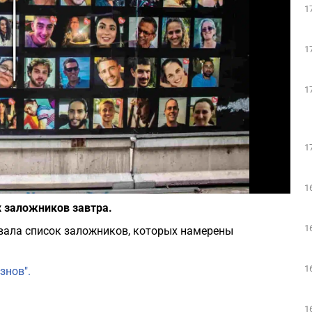
1
Play
1
1
1
Фото: depositphotos.com
1
 заложников завтра.
1
вала список заложников, которых намерены
1
знов".
1