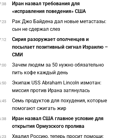
Иран назвал требования для
7:38
«исправления поведения» США
Рак Джо Байдена дал новые метастазы:
7:23
сын не сдержал слез
Сирия разоружает ополченцев и
7:12
посылает позитивный сигнал Израилю –
СМИ
Зачем людям за 50 нужно обязательно
7:00
пить кофе каждый день
Экипаж USS Abraham Lincoln измотан:
6:50
миссия против Ирана затянулась
Семь продуктов для похудения, которые
6:45
помогают сжигать жир
Иран назвал США главное условие для
6:38
открытия Ормузского пролива
Хвалил Россию, теперь просит помощи:
6:23