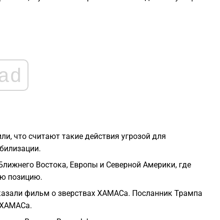
1
1
1
ad
1
1
и, что считают такие действия угрозой для
обилизации.
1
лижнего Востока, Европы и Северной Америки, где
ою позицию.
азали фильм о зверствах ХАМАСа. Посланник Трампа
 ХАМАСа.