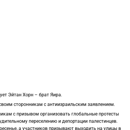
1
1
1
1
1
ует Эйтан Хорн – брат Яира.
1
своим сторонникам с антиизраильским заявлением.
икам с призывом организовать глобальные протесты
1
удительному переселению и депортации палестинцев.
кресенье, а участников призывают выходить на улицы в