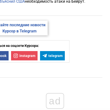
объяснил США
необходимость атаки на Бейрут.
айте последние новости
Курсор в Telegram
ся на соцсети Курсора:
book
instagram
telegram
ad