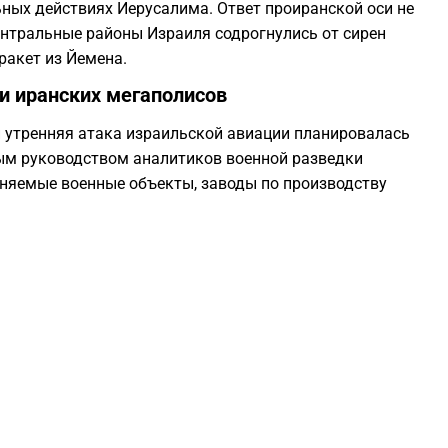
ьных действиях Иерусалима. Ответ проиранской оси не
0
ентральные районы Израиля содрогнулись от сирен
ракет из Йемена.
0
и иранских мегаполисов
и утренняя атака израильской авиации планировалась
0
ым руководством аналитиков военной разведки
аняемые военные объекты, заводы по производству
0
0
0
0
0