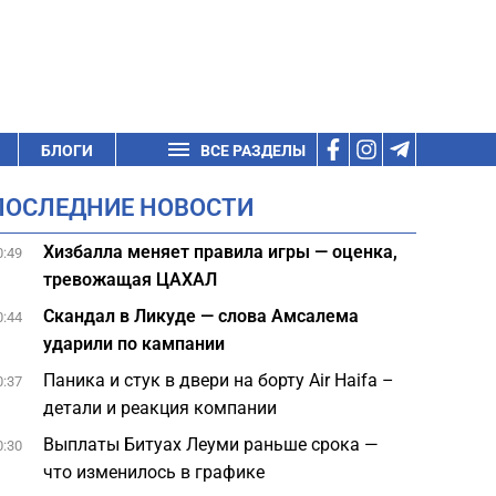
БЛОГИ
ВСЕ РАЗДЕЛЫ
ПОСЛЕДНИЕ НОВОСТИ
Хизбалла меняет правила игры — оценка,
0:49
тревожащая ЦАХАЛ
Скандал в Ликуде — слова Амсалема
0:44
ударили по кампании
Паника и стук в двери на борту Air Haifa –
0:37
детали и реакция компании
Выплаты Битуах Леуми раньше срока —
0:30
что изменилось в графике