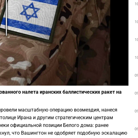
1
Play
1
1
1
0
Фото: depositphotos.com
ованного налета иранских баллистических ракет на
0
провели масштабную операцию возмездия, нанеся
0
толице Ирана и другим стратегическим центрам
реки официальной позиции Белого дома: ранее
0
нул, что Вашингтон не одобряет подобную эскалацию