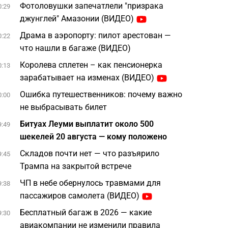
Фотоловушки запечатлели "призрака
0:29
джунглей" Амазонии (ВИДЕО)
Драма в аэропорту: пилот арестован —
0:22
что нашли в багаже (ВИДЕО)
Королева сплетен – как пенсионерка
0:13
зарабатывает на изменах (ВИДЕО)
Ошибка путешественников: почему важно
0:00
не выбрасывать билет
Битуах Леуми выплатит около 500
9:49
шекелей 20 августа — кому положено
Складов почти нет — что разъярило
9:45
Трампа на закрытой встрече
ЧП в небе обернулось травмами для
9:38
пассажиров самолета (ВИДЕО)
Бесплатный багаж в 2026 — какие
9:30
авиакомпании не изменили правила