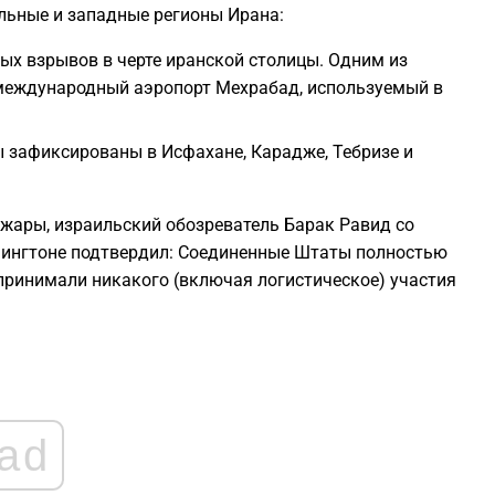
льные и западные регионы Ирана:
0
х взрывов в черте иранской столицы. Одним из
международный аэропорт Мехрабад, используемый в
0
зафиксированы в Исфахане, Карадже, Тебризе и
0
жары, израильский обозреватель Барак Равид со
0
шингтоне подтвердил: Соединенные Штаты полностью
принимали никакого (включая логистическое) участия
0
ad