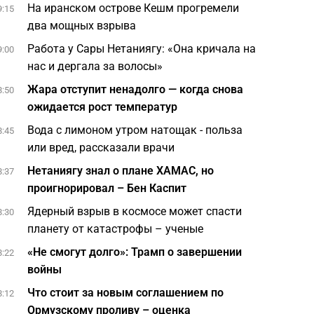
На иранском острове Кешм прогремели
9:15
два мощных взрыва
Работа у Сары Нетаниягу: «Она кричала на
9:00
нас и дергала за волосы»
Жара отступит ненадолго — когда снова
8:50
ожидается рост температур
Вода с лимоном утром натощак - польза
8:45
или вред, рассказали врачи
Нетаниягу знал о плане ХАМАС, но
8:37
проигнорировал – Бен Каспит
Ядерный взрыв в космосе может спасти
8:30
планету от катастрофы – ученые
«Не смогут долго»: Трамп о завершении
8:22
войны
Что стоит за новым соглашением по
8:12
Ормузскому проливу – оценка