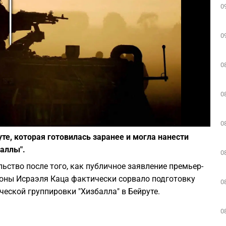
0
Play
0
0
0
Фото: depositphotos.com
0
те, которая готовилась заранее и могла нанести
аллы".
0
ьство после того, как публичное заявление премьер-
оны Исраэля Каца фактически сорвало подготовку
0
еской группировки "Хизбалла" в Бейруте.
0