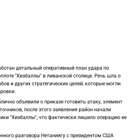
0
0
0
0
аботан детальный оперативный план удара по
лоте "Хизбаллы" в ливанской столице. Речь шла о
0
ов и других стратегических целей, которые могли
ровки.
0
блично объявили о приказе готовить атаку, элемент
точников, после этого заявления район начали
вики "Хизбаллы", что фактически лишило операцию ее
0
онного разговора Нетаниягу с президентом США
0