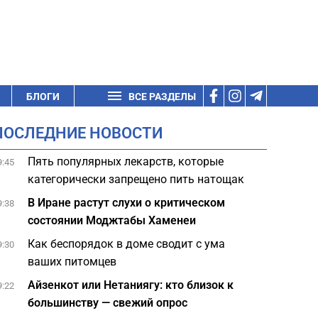
БЛОГИ
ВСЕ РАЗДЕЛЫ
ПОСЛЕДНИЕ НОВОСТИ
Пять популярных лекарств, которые
9:45
категорически запрещено пить натощак
В Иране растут слухи о критическом
9:38
состоянии Моджтабы Хаменеи
Как беспорядок в доме сводит с ума
9:30
ваших питомцев
Айзенкот или Нетаниягу: кто близок к
9:22
большинству — свежий опрос