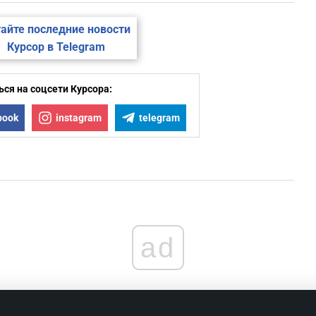
айте последние новости
Курсор в Telegram
ся на соцсети Курсора:
book
instagram
telegram
ad