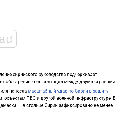
0
0
ad
2
ление сирийского руководства подчеркивает
2
ет обострение конфронтации между двумя странами.
аиля нанесла
масштабный удар по Сирии в защиту
2
, объектам ПВО и другой военной инфраструктуре. В
Дамаска — в столице Сирии зафиксировано не менее