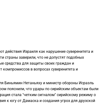
0
0
0
0
ют действия Израиля как нарушение суверенитета и
ти страны заверили, что не допустят подобных
0
ные средства для защиты своих граждан и
ит компромиссов в вопросах суверенитета и
0
ля Биньямин Нетаньяху и министр обороны Исраэль
ром пояснили, что удары по сирийским объектам были
0
ерация стала "четким сигналом" сирийскому режиму о
ия к югу от Дамаска и создания угроз для друзской
0