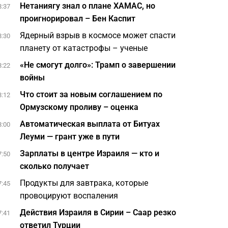
Нетаниягу знал о плане ХАМАС, но
8:37
проигнорировал – Бен Каспит
Ядерный взрыв в космосе может спасти
8:30
планету от катастрофы – ученые
«Не смогут долго»: Трамп о завершении
8:22
войны
Что стоит за новым соглашением по
8:12
Ормузскому проливу – оценка
Автоматическая выплата от Битуах
8:00
Леуми — грант уже в пути
Зарплаты в центре Израиля — кто и
7:50
сколько получает
Продукты для завтрака, которые
7:45
провоцируют воспаления
Действия Израиля в Сирии – Саар резко
7:41
ответил Турции