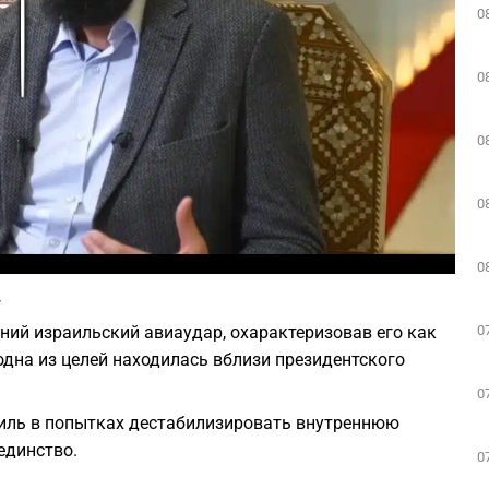
0
Play
0
0
0
Фото: скриншот из Youtube
0
.
0
ий израильский авиаудар, охарактеризовав его как
 одна из целей находилась вблизи президентского
0
иль в попытках дестабилизировать внутреннюю
единство.
0