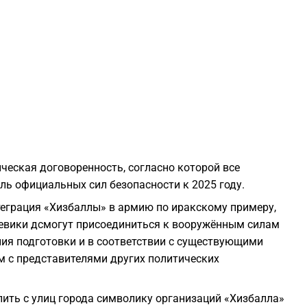
1
1
1
1
ческая договоренность, согласно которой все
ль официальных сил безопасности к 2025 году.
нтеграция «Хизбаллы» в армию по иракскому примеру,
1
оевики дсмогут присоединиться к вооружённым силам
ия подготовки и в соответствии с существующими
1
м с представителями других политических
1
ить с улиц города символику организаций «Хизбалла»