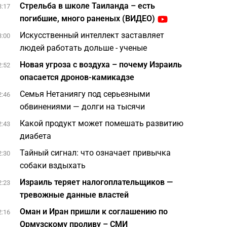
Стрельба в школе Таиланда – есть
3:17
погибшие, много раненых (ВИДЕО)
Искусственный интеллект заставляет
3:00
людей работать дольше - ученые
Новая угроза с воздуха – почему Израиль
2:52
опасается дронов-камикадзе
Семья Нетаниягу под серьезными
2:46
обвинениями — долги на тысячи
Какой продукт может помешать развитию
2:43
диабета
Тайный сигнал: что означает привычка
2:30
собаки вздыхать
Израиль теряет налогоплательщиков —
2:23
тревожные данные властей
Оман и Иран пришли к соглашению по
2:16
Ормузскому проливу – СМИ