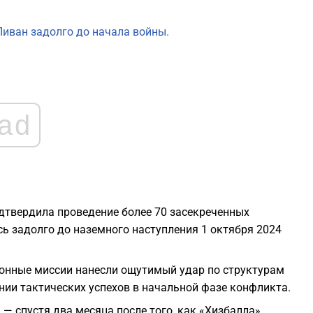
1
Ливан задолго до начала войны.
1
1
ad
1
1
твердила проведение более 70 засекреченных
1
сь задолго до наземного наступления 1 октября 2024
ионные миссии нанесли ощутимый удар по структурам
ии тактических успехов в начальной фазе конфликта.
 — спустя два месяца после того, как «Хизбалла»