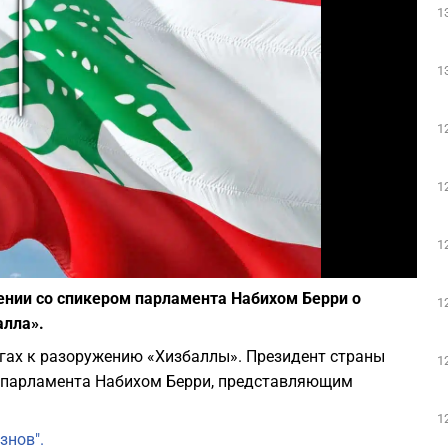
1
Play
1
1
1
1
Фото: Pixabay
ении со спикером парламента Набихом Берри о
1
алла».
гах к разоружению «Хизбаллы». Президент страны
1
м парламента Набихом Берри, представляющим
1
знов".