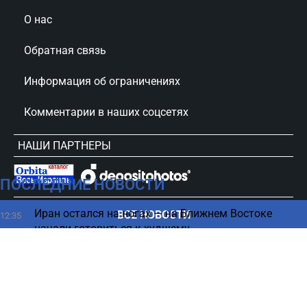
О нас
Обратная связь
Информация об ограничениях
Комментарии в наших соцсетях
НАШИ ПАРТНЕРЫ
ПОСЛЕДНИЕ НОВОСТИ
сursorinfo.co.il © Все права защищены
Иран остался на ногах — на Ближнем Востоке
ВСЕ НОВОСТИ
12:35
начали готовиться к худшему
Выключать или оставлять — что делать с Wi-Fi на
12:30
смартфоне перед сном
Новый опрос: Айзенкот обошел Нетаниягу,
12:25