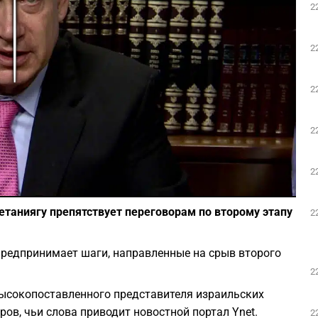
2
Play
2
2
2
2
Фото: скриншот из Youtube
етаниягу препятствует переговорам по второму этапу
2
редпринимает шаги, направленные на срыв второго
2
ысокопоставленного представителя израильских
ров, чьи слова приводит новостной портал Ynet.
2