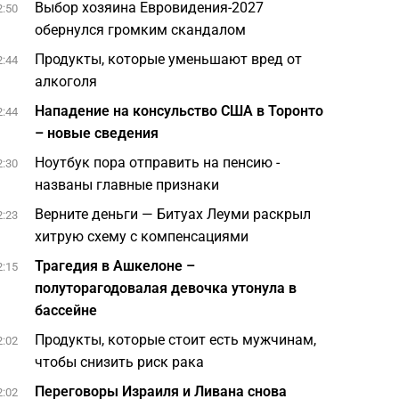
Выбор хозяина Евровидения-2027
2:50
обернулся громким скандалом
Продукты, которые уменьшают вред от
2:44
алкоголя
Нападение на консульство США в Торонто
2:44
– новые сведения
Ноутбук пора отправить на пенсию -
2:30
названы главные признаки
Верните деньги — Битуах Леуми раскрыл
2:23
хитрую схему с компенсациями
Трагедия в Ашкелоне –
2:15
полуторагодовалая девочка утонула в
бассейне
Продукты, которые стоит есть мужчинам,
2:02
чтобы снизить риск рака
Переговоры Израиля и Ливана снова
2:02