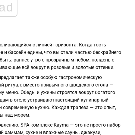
ad
сливающийся с линией горизонта. Когда гость
ре и бассейн едины, что вы стали частью бескрайнего
быть: раннее утро с прозрачным небом, полдень с
ивающие всё вокруг в розовые и золотые оттенки.
предлагает также особую гастрономическую
й ритуал: вместо привычного шведского стола —
у меню. Обеды и ужины строятся вокруг богатого
ницам в отеле устраиваютнастоящий кулинарный
и современную кухню. Каждая трапеза — это опыт,
ты над морем.
овлению. SPA-комплекс Kayma — это не просто набор
ий хаммам, сухие и влажные сауны, джакузи,