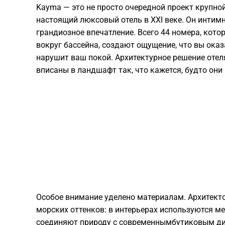
Kayma — это не просто очередной проект крупной
настоящий люксовый отель в XXI веке. Он интим
грандиозное впечатление. Всего 44 номера, кот
вокруг бассейна, создают ощущение, что вы оказа
нарушит ваш покой. Архитектурное решение отеля
вписаны в ландшафт так, что кажется, будто они
Особое внимание уделено материалам. Архитект
морских оттенков: в интерьерах используются м
соединяют природу с современнымбутиковым диз