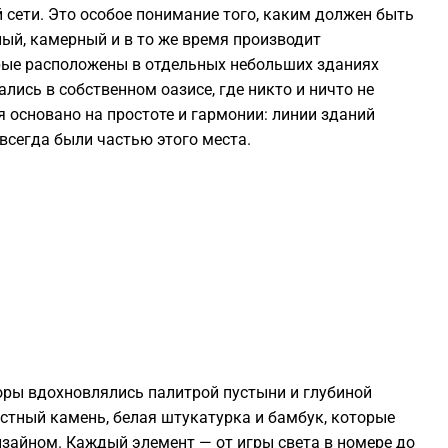
 сети. Это особое понимание того, каким должен быть
1
ный, камерный и в то же время производит
орые расположены в отдельных небольших зданиях
1
лись в собственном оазисе, где никто и ничто не
 основано на простоте и гармонии: линии зданий
1
 всегда были частью этого места.
1
1
1
1
оры вдохновлялись палитрой пустыни и глубиной
естный камень, белая штукатурка и бамбук, которые
1
айном. Каждый элемент — от игры света в номере до