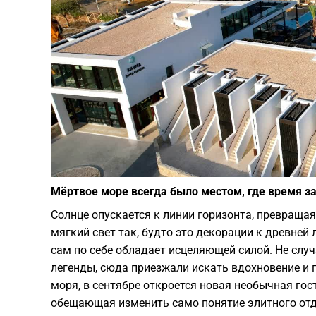
Мёртвое море всегда было местом, где время з
Солнце опускается к линии горизонта, превраща
мягкий свет так, будто это декорации к древней
сам по себе обладает исцеляющей силой. Не слу
легенды, сюда приезжали искать вдохновение и п
моря, в сентябре откроется новая необычная го
обещающая изменить само понятие элитного отд