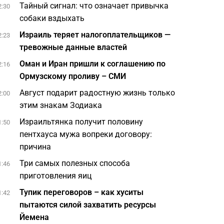
Тайный сигнал: что означает привычка
2:30
собаки вздыхать
Израиль теряет налогоплательщиков —
2:23
тревожные данные властей
Оман и Иран пришли к соглашению по
2:16
Ормузскому проливу – СМИ
Август подарит радостную жизнь только
2:00
этим знакам Зодиака
Израильтянка получит половину
1:50
пентхауса мужа вопреки договору:
причина
Три самых полезных способа
1:46
приготовления яиц
Тупик переговоров – как хуситы
1:42
пытаются силой захватить ресурсы
Йемена