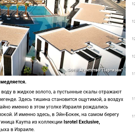
1
1
1
1
Фото: Агентство "Партизан"
1
амедляется.
я воду в жидкое золото, а пустынные скалы отражают
1
 легенде. Здесь тишина становится ощутимой, а воздух
чайно именно в этом уголке Израиля рождались
окой. И именно здесь, в Эйн-Бокек, на самом берегу
1
стиница Kayma из коллекции
Isrotel Exclusive
,
ыха в Израиле.