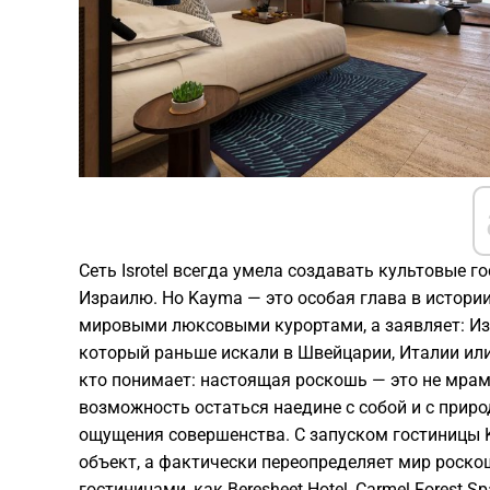
Сеть Isrotel всегда умела создавать культовые 
Израилю. Но Kayma — это особая глава в истории 
мировыми люксовыми курортами, а заявляет: Из
который раньше искали в Швейцарии, Италии или 
кто понимает: настоящая роскошь — это не мрам
возможность остаться наедине с собой и с природ
ощущения совершенства. С запуском гостиницы Ka
объект, а фактически переопределяет мир роско
гостиницами, как Beresheet Hotel, Carmel Forest Sp