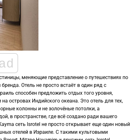
ad
гостиницы, меняющие представление о путешествиях по
бренда. Отель не просто встаёт в один ряд с
раиль способен предложить отдых того уровня,
на островах Индийского океана. Это отель для тех,
орные колонны и не золочёные потолки, а
ой, в пространстве, где всё создано ради вашего
yma сеть Isrotel не просто открывает еще один новый
шных отелей в Израиле. С такими культовыми
a Resort, Mitzpe Hayamim и другими, сеть Isrotel