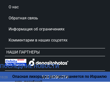
О нас
Обратная связь
Информация об ограничениях
Комментарии в наших соцсетях
НАШИ ПАРТНЕРЫ
ПОСЛЕДНИЕ НОВОСТИ
сursorinfo.co.il © Все права защищены
Опасная лихорадка распространяется по Израилю
ВСЕ НОВОСТИ
15:23
- есть погибший
Как США удержал Ливан и Израиль от эскалации
15:11
– СМИ
Начинается "денежная полоса": какие знаки
15:00