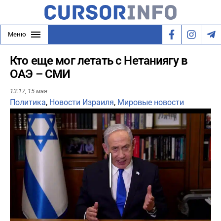
Меню
Кто еще мог летать с Нетаниягу в
ОАЭ – СМИ
13:17,
15 мая
Политика
,
Новости Израиля
,
Мировые новости
Play