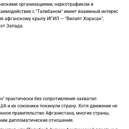
ческими организациями, наркотрафиком и
0
заимодействие с "Талибаном" имеет взаимный интерес
вия афганскому крылу ИГИЛ — "Вилаят Хорасан",
0
 от Запада.
0
0
0
0
ан" практически без сопротивления захватил
США и их союзники покинули страну. Хотя движение не
0
ное правительство Афганистана, многие страны,
 ним дипломатические отношения.
0