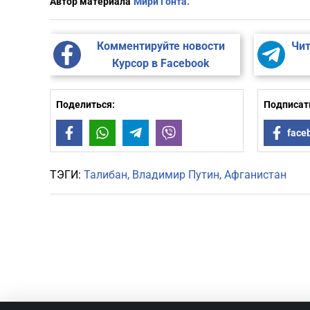
Автор материала
Мири Гонта.
Комментируйте новости
Чит
Курсор в Facebook
Поделиться:
Подписать
Facebook
WhatsApp
Telegram
Viber
face
ТЭГИ:
Талибан
Владимир Путин
Афганистан