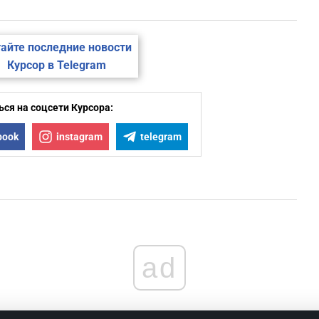
айте последние новости
Курсор в Telegram
ся на соцсети Курсора:
book
instagram
telegram
ad