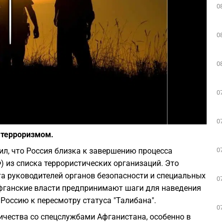
0
Play
0
0
0
Фото: canva.com
0
с терроризмом.
0
л, что Россия близка к завершению процесса
) из списка террористических организаций. Это
та руководителей органов безопасности и специальных
0
афганские власти предпринимают шаги для наведения
 Россию к пересмотру статуса "Талибана".
0
ичества со спецслужбами Афганистана, особенно в