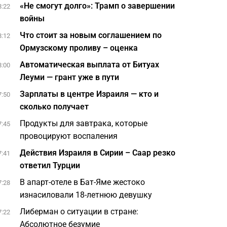
«Не смогут долго»: Трамп о завершении
8:22
войны
Что стоит за новым соглашением по
8:12
Ормузскому проливу – оценка
Автоматическая выплата от Битуах
8:00
Леуми — грант уже в пути
Зарплаты в центре Израиля — кто и
7:50
сколько получает
Продукты для завтрака, которые
7:45
провоцируют воспаления
Действия Израиля в Сирии – Саар резко
7:41
ответил Турции
В апарт-отеле в Бат-Яме жестоко
7:28
изнасиловали 18-летнюю девушку
Либерман о ситуации в стране:
7:22
Абсолютное безумие