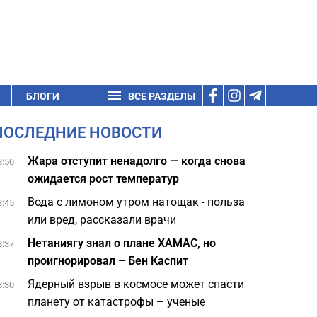
БЛОГИ
ВСЕ РАЗДЕЛЫ
ПОСЛЕДНИЕ НОВОСТИ
Жара отступит ненадолго — когда снова
8:50
ожидается рост температур
Вода с лимоном утром натощак - польза
8:45
или вред, рассказали врачи
Нетаниягу знал о плане ХАМАС, но
8:37
проигнорировал – Бен Каспит
Ядерный взрыв в космосе может спасти
8:30
планету от катастрофы – ученые