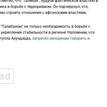
тметил, что "Талибан", будучи фактической властью в
ка в борьбе с терроризмом. Он подчеркнул, что,
мо строить отношения с афганскими властями,
2
 "Талибаном" не только необходимость в борьбе с
 укрепления стабильности в регионе. Напомним, что
2
атулла Ахундзада,
запретил женщинам говорить и
2
2
ad
2