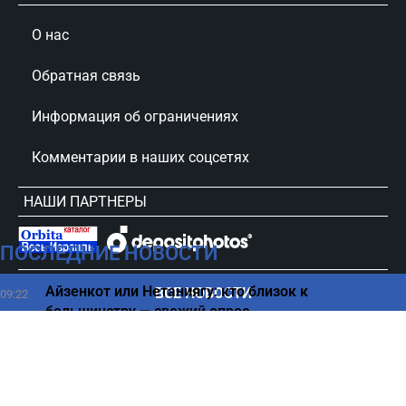
О нас
Обратная связь
Информация об ограничениях
Комментарии в наших соцсетях
НАШИ ПАРТНЕРЫ
ПОСЛЕДНИЕ НОВОСТИ
сursorinfo.co.il © Все права защищены
Айзенкот или Нетаниягу: кто близок к
ВСЕ НОВОСТИ
09:22
большинству — свежий опрос
На иранском острове Кешм прогремели два
09:15
мощных взрыва
Работа у Сары Нетаниягу: «Она кричала на нас и
09:00