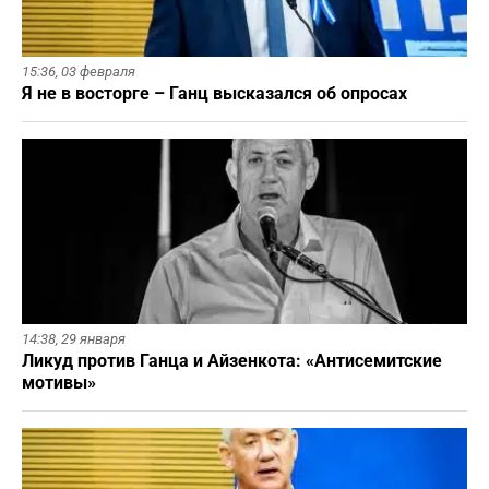
15:36,
03 февраля
Я не в восторге – Ганц высказался об опросах
14:38,
29 января
Ликуд против Ганца и Айзенкота: «Антисемитские
мотивы»