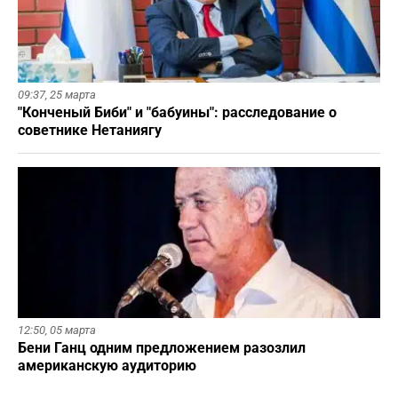
09:37,
25 марта
"Конченый Биби" и "бабуины": расследование о
советнике Нетаниягу
12:50,
05 марта
Бени Ганц одним предложением разозлил
американскую аудиторию