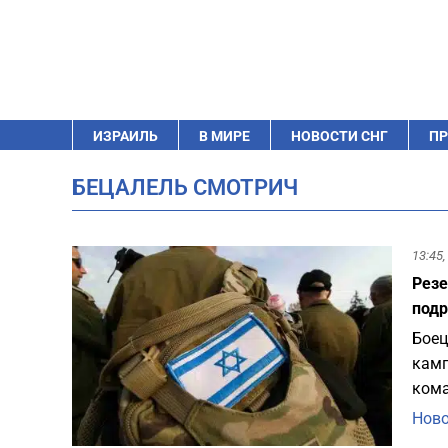
ИЗРАИЛЬ
В МИРЕ
НОВОСТИ СНГ
ПР
БЕЦАЛЕЛЬ СМОТРИЧ
13:45,
Резе
подр
Боец
камп
кома
Ново