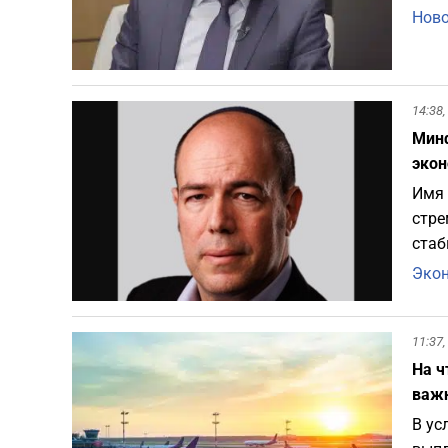
Ново
14:38,
Минф
эко
Имя 
стре
стаб
Эко
11:37,
На ч
важ
В ус