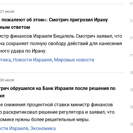
1
21 июля
 пожалеют об этом»: Смотрич пригрозил Ирану
1
ным ответом
стр финансов Израиля Бецалель Смотрич заявил, что
1
на сохраняет полную свободу действий для нанесения
ого удара по Ирану.
1
итика
,
Новости Израиля
,
Мировые новости
1
06 июля
рич обрушился на Банк Израиля после решения по
1
ке
е снижения процентной ставки министр финансов
1
о раскритиковал решение регулятора и заявил, что
омике нужны более решительные меры.
1
сти Израиля
,
Экономика