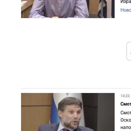
Изра
Ново
14:22,
Смот
Смот
Оско
напо