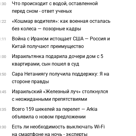
Что происходит с водой, оставленной
1:30
перед сном - ответ ученых
«Кошмар водителя»: как военная осталась
1:22
без колеса — позорные кадры
Война с Ираном истощает США — Россия и
1:11
Китай получают преимущество
Израильтянка подарила дочери дом с 5
1:00
квартирами, сын пошел в суд
Сара Нетаниягу получила поддержку: Я на
0:50
стороне правды
Израильский «Железный луч» столкнулся
0:45
с неожиданными препятствиями
Всего 159 шекелей за перелет — Arkia
0:35
объявила о новом предложении
Есть ли необходимость выключать Wi-Fi
0:30
на смартфоне на ночь - эксперты