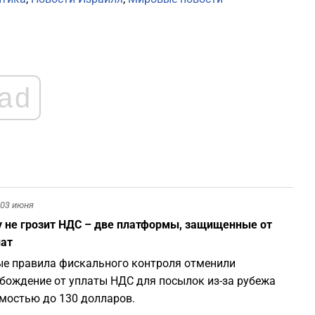
0
0
ad
0
0
0
03 июня
0
 не грозит НДС – две платформы, защищенные от
ат
е правила фискального контроля отменили
бождение от уплаты НДС для посылок из-за рубежа
мостью до 130 долларов.