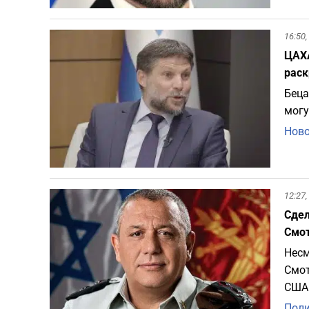
16:50,
ЦАХА
раск
Беца
могу
Ново
12:27,
Сдел
Смо
Несм
Смот
США 
Пол