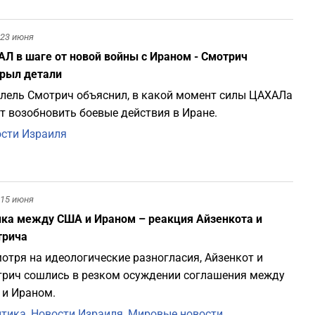
1
23 июня
Л в шаге от новой войны с Ираном - Смотрич
1
рыл детали
лель Смотрич объяснил, в какой момент силы ЦАХАЛа
1
т возобновить боевые действия в Иране.
сти Израиля
0
0
15 июня
ка между США и Ираном – реакция Айзенкота и
трича
0
отря на идеологические разногласия, Айзенкот и
рич сошлись в резком осуждении соглашения между
0
и Ираном.
итика
,
Новости Израиля
,
Мировые новости