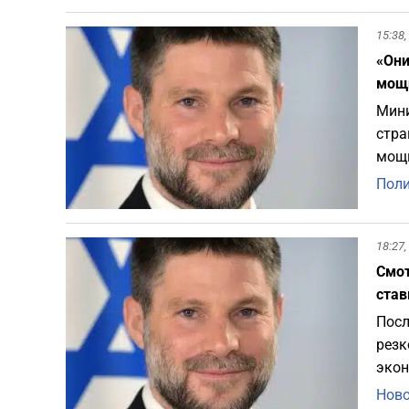
15:38,
«Они
мощ
Мини
стра
мощн
Пол
18:27,
Смот
став
Посл
резк
экон
Ново