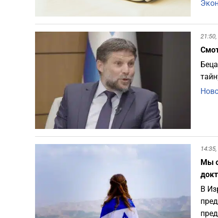
Эко
21:50,
Смот
Беца
тайн
Ново
14:35,
Мы с
докт
В Из
пред
пред