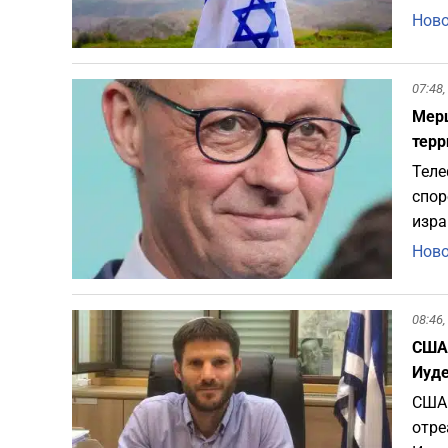
Ново
07:48,
Мерц
терр
Теле
спор
изра
Ново
08:46,
США 
Иуде
США 
отре