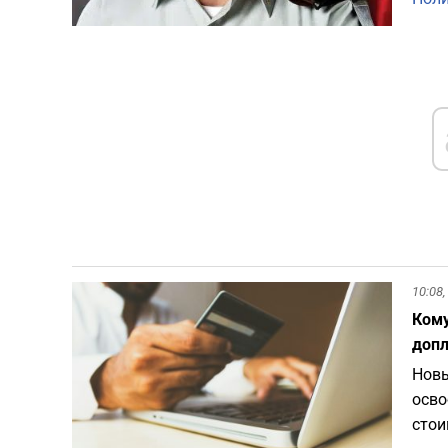
10:08,
Кому
допл
Новы
осво
стои