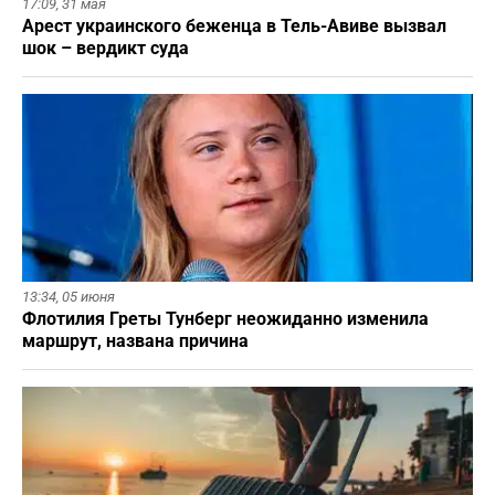
17:09,
31 мая
Арест украинского беженца в Тель-Авиве вызвал
шок – вердикт суда
13:34,
05 июня
Флотилия Греты Тунберг неожиданно изменила
маршрут, названа причина