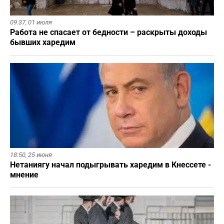
09:37,
01 июля
Работа не спасает от бедности – раскрыты доходы
бывших харедим
18:50,
25 июня
Нетаниягу начал подыгрывать харедим в Кнессете -
мнение