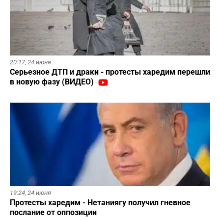
20:17,
24 июня
Серьезное ДТП и драки - протесты харедим перешли
в новую фазу (ВИДЕО)
19:24,
24 июня
Протесты харедим - Нетаниягу получил гневное
послание от оппозиции