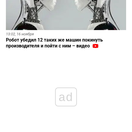
13:02,
16 ноября
Робот убедил 12 таких же машин покинуть
производителя и пойти с ним – видео
ad