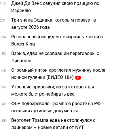
Джей Ди Вэнс озвучил свою позицию по
2:12
Израилю
Три знака Зодиака, которым повезет в
2:01
августе 2026 года
Резонансный инцидент с израильтянкой в
1:54
Burger King
Взрыв, едва не сорвавший переговоры с
1:50
Ливаном
Огромный питон проглотил мужчину после
1:49
ночной гулянки (ВИДЕО 18+)
Утренние привычки, из-за которых вы
1:45
можете быстро набирать вес
ФБР подозревало Трампа в работе на РФ -
1:42
всплыли архивные документы
Вертолет Трампа едва не столкнулся с
1:38
лайнером – новые детали от NYT