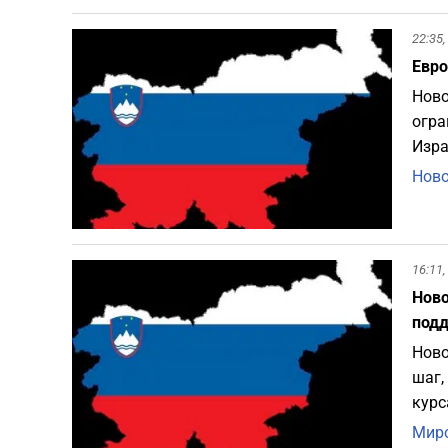
22:35,
Евро
Ново
огра
Изра
Ново
16:11,
Ново
под
Ново
шаг,
курс
Миро