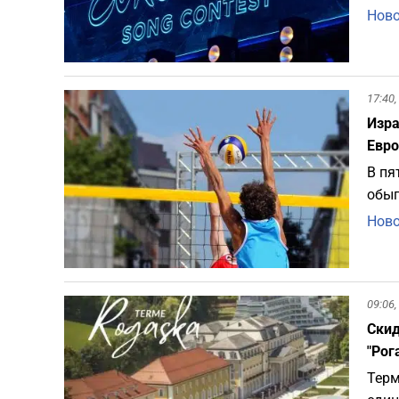
Ново
17:40,
Изра
Евро
В пя
обыг
Ново
09:06,
Скид
"Рог
Терм