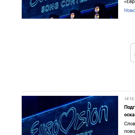
«Евр
Ново
14:13,
Подг
оска
Слов
пово