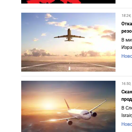
18:24,
Отка
резо
В ми
Изра
Ново
16:50,
Скан
про
В Сл
Isra
Ново