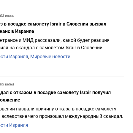
1
03 июня
1
з в посадке самолету Israir в Словении вызвал
нанс в Израиле
1
нтрансе и МИД рассказали, какой будет реакция
иля на скандал с самолетом Israir в Словении.
1
сти Израиля
,
Мировые новости
1
03 июня
1
дал с отказом в посадке самолету Israir получил
должение
1
овении назвали причину отказа в посадке самолету
ir, вследствие чего произошел международный скандал.
1
сти Израиля