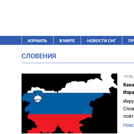
ИЗРАИЛЬ
В МИРЕ
НОВОСТИ СНГ
ПР
СЛОВЕНИЯ
19:34,
Кака
Изр
Иеру
Слов
пойт
Ново