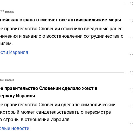
1
11 июня
пейская страна отменяет все антиизраильские меры
1
е правительство Словении отменило введенные ранее
ничения и заявило о восстановлении сотрудничества с
1
илем.
сти Израиля
1
1
05 июня
е правительство Словении сделало жест в
1
держку Израиля
е правительство Словении сделало символический
1
 который может свидетельствовать о пересмотре
а страны в отношении Израиля.
1
вые новости