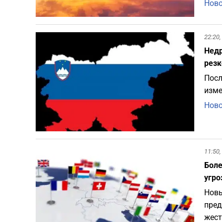
Ново
22:20,
Недр
резк
Посл
изме
Ново
11:50,
Боле
угро
Новы
пред
жест