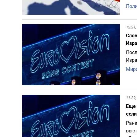
Пол
12:21,
Слов
Изра
Посл
Изра
Миро
11:29,
Еще 
если
Ране
выст