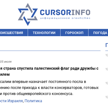
ОИСШЕСТВИЯ
ТЕХНОЛОГИИ
ГОРОСКОП
ПОГОДА
1
05 июля
я страна спустила палестинский флаг ради дружбы с
1
аилем
салим впервые назначает постоянного посла в
1
ению после прихода к власти консерваторов, готовых
и против общеевропейского консенсуса.
1
сти Израиля
,
Политика