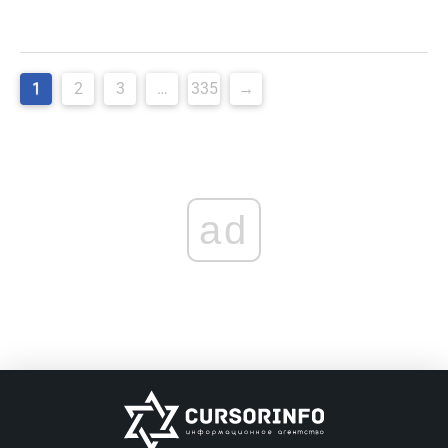
Навигация
1
2
3
…
335
→
по
записям
ad