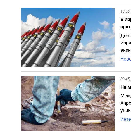
13:36,
В Из
прот
Дона
Изра
экзи
Ново
08:45,
На м
Межд
Хиро
уник
Инте