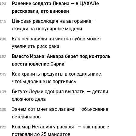
Ранение солдата Ливана — в ЦАХАЛе
4:23
рассказали, кто виновен
Ценовая революция на авторынке —
4:15
скидки на популярные модели
Как неправильная чистка зубов может
4:00
увеличить риск рака
Вместо Ирана: Анкара берет под контроль
3:52
восстановление Сирии
Как хранить продукты в холодильнике,
3:45
чтобы дольше не портились
Битуах Леуми одобрил выплаты — детали
3:39
сложного дела
Зачем кот мнет вас лапами – объяснение
3:30
ветеринаров
Кошмар Нетаниягу раскрыт — как правые
3:22
потеряли до 25 мандатов