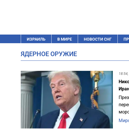
ИЗРАИЛЬ
В МИРЕ
НОВОСТИ СНГ
ПР
ЯДЕРНОЕ ОРУЖИЕ
18:54,
Нико
Иран
През
пере
морс
Миро