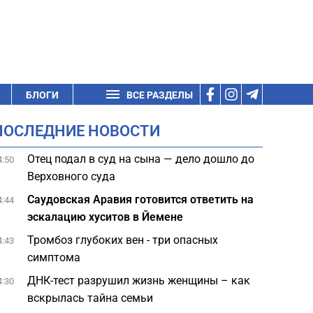
БЛОГИ
ВСЕ РАЗДЕЛЫ
ПОСЛЕДНИЕ НОВОСТИ
Отец подал в суд на сына — дело дошло до
4:50
Верховного суда
Саудовская Аравия готовится ответить на
4:44
эскалацию хуситов в Йемене
Тромбоз глубоких вен - три опасных
4:43
симптома
ДНК-тест разрушил жизнь женщины – как
4:30
вскрылась тайна семьи