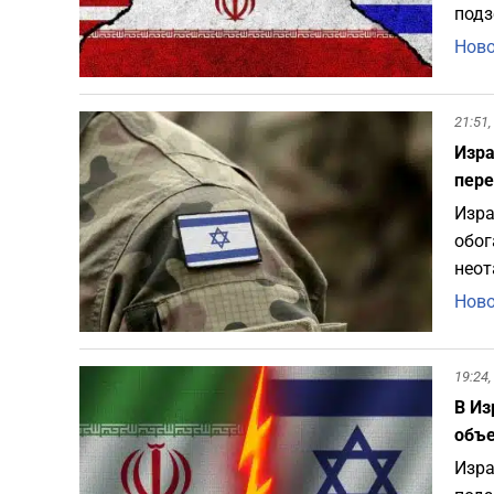
подз
Ново
21:51,
Изра
пере
Изра
обог
неот
Ново
19:24,
В Из
объе
Изра