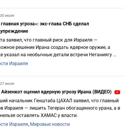
1
30 июля
 главная угроза»: экс-глава СНБ сделал
1
дупреждение
та заявил, что главный риск для Израиля —
1
ожное решение Ирана создать ядерное оружие, а
е указал на необычные детали встречи Нетаниягу ...
1
сти Израиля
1
27 июля
 Айзенкот оценил ядерную угрозу Ирана (ВИДЕО)
1
ий начальник Генштаба ЦАХАЛ заявил, что главный
в Израиля — лишить Тегеран обогащенного урана, а в
1
 нельзя оставлять ХАМАС у власти.
сти Израиля
,
Мировые новости
1