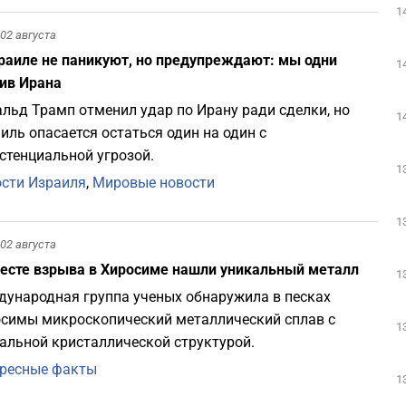
1
02 августа
раиле не паникуют, но предупреждают: мы одни
1
ив Ирана
льд Трамп отменил удар по Ирану ради сделки, но
1
иль опасается остаться один на один с
стенциальной угрозой.
1
сти Израиля
,
Мировые новости
1
02 августа
есте взрыва в Хиросиме нашли уникальный металл
1
ународная группа ученых обнаружила в песках
симы микроскопический металлический сплав с
1
альной кристаллической структурой.
ресные факты
1