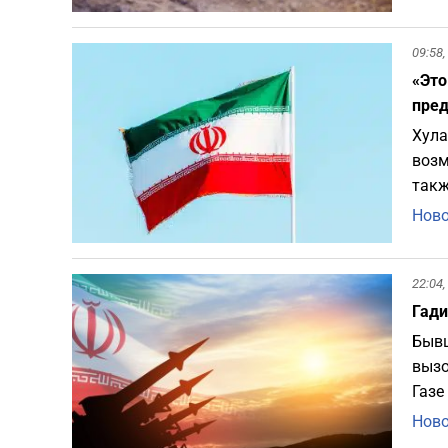
09:58,
«Это
пре
Хула
возм
такж
Ново
22:04,
Гади
Бывш
вызо
Газе
Ново