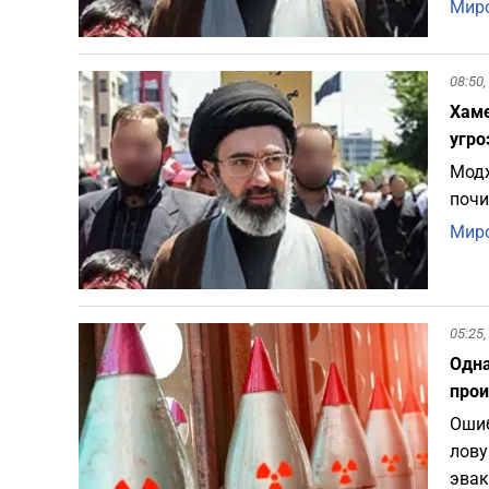
Миро
08:50,
Хаме
угро
Модж
почи
Миро
05:25,
Одна
прои
Ошиб
лову
эвак