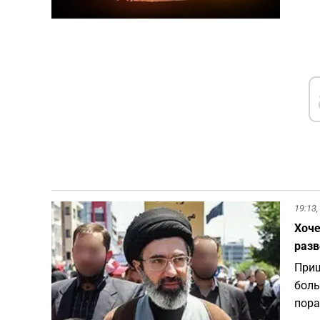
19:13,
Хоче
раз
Приш
боль
пора