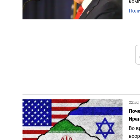
комп
Пол
22:50,
Поче
Иран
Во в
воор