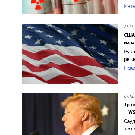
Инте
21:26,
США 
изра
Руко
реги
Ново
09:12,
Трам
– W
Сауд
техн