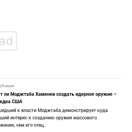
1
1
ad
1
1
25 июля
т ли Моджтаба Хаменеи создать ядерное оружие –
1
ведка США
едший к власти Моджтаба демонстрирует куда
ший интерес к созданию оружия массового
жения, чем его отец.