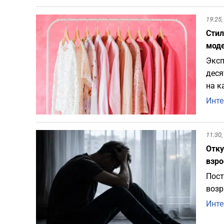
19:25,
Стил
мод
Эксп
деся
на к
Инте
11:30,
Отку
взро
Пост
возр
Инте