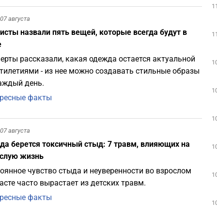
1
07 августа
исты назвали пять вещей, которые всегда будут в
1
е
ерты рассказали, какая одежда остается актуальной
1
тилетиями - из нее можно создавать стильные образы
аждый день.
1
ресные факты
1
07 августа
да берется токсичный стыд: 7 травм, влияющих на
1
слую жизнь
оянное чувство стыда и неуверенности во взрослом
1
асте часто вырастает из детских травм.
ресные факты
1