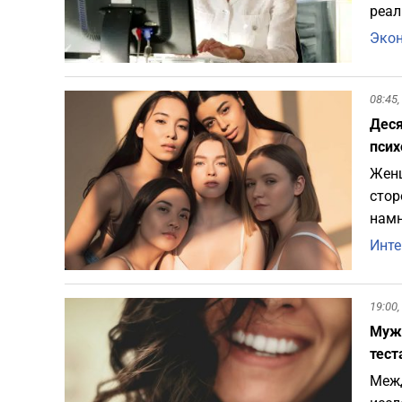
реал
Эко
08:45,
Деся
псих
Женщ
стор
намн
Инте
19:00,
Мужс
тест
Межд