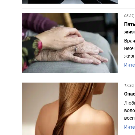
05:37,
Пять
жиз
Врач
неоч
жизн
Инте
17:30,
Опас
Люби
воло
восп
Инте