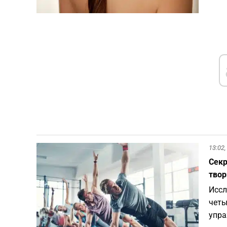
13:02,
Секр
твор
Иссл
четы
упра