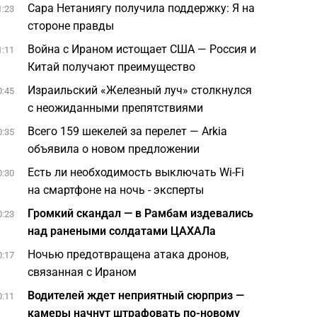
Сара Нетаниягу получила поддержку: Я на
1:23
стороне правды
Война с Ираном истощает США — Россия и
1:11
Китай получают преимущество
Израильский «Железный луч» столкнулся
0:45
с неожиданными препятствиями
Всего 159 шекелей за перелет — Arkia
0:35
объявила о новом предложении
Есть ли необходимость выключать Wi-Fi
0:30
на смартфоне на ночь - эксперты
Громкий скандал — в Рамбам издевались
0:23
над ранеными солдатами ЦАХАЛа
Ночью предотвращена атака дронов,
0:17
связанная с Ираном
Водителей ждет неприятный сюрприз —
0:11
камеры начнут штрафовать по-новому