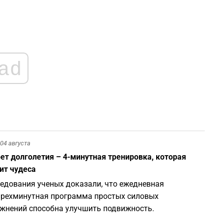
0
0
ad
0
0
0
04 августа
0
ет долголетия – 4-минутная тренировка, которая
ит чудеса
едования ученых доказали, что ежедневная
рехминутная программа простых силовых
жнений способна улучшить подвижность.