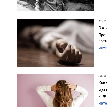
11:02,
Глав
Проц
пост
Инте
08:00,
Как 
Идеа
инди
Инте