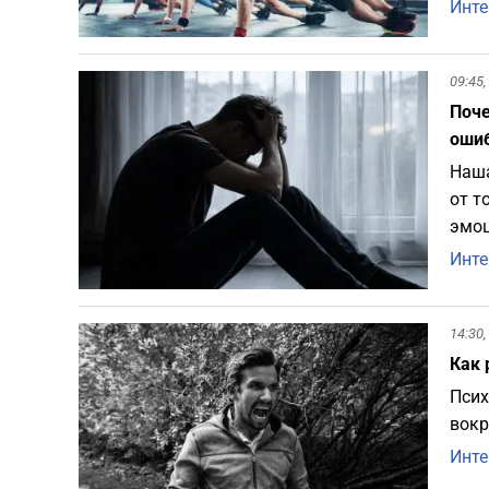
Инте
09:45,
Поче
оши
Наша
от т
эмоц
Инте
14:30,
Как 
Псих
вокр
Инте