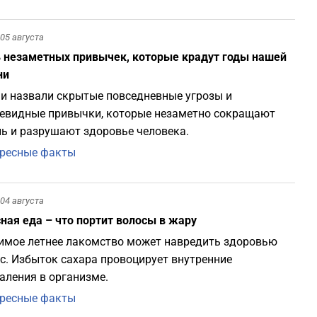
0
05 августа
 незаметных привычек, которые крадут годы нашей
0
ни
и назвали скрытые повседневные угрозы и
евидные привычки, которые незаметно сокращают
0
ь и разрушают здоровье человека.
ресные факты
0
04 августа
0
ная еда – что портит волосы в жару
мое летнее лакомство может навредить здоровью
0
с. Избыток сахара провоцирует внутренние
аления в организме.
0
ресные факты