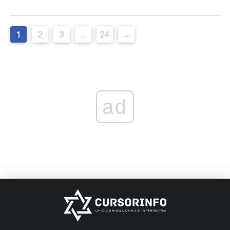
Навигация
1
2
3
…
24
→
по
записям
ad