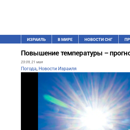
ИЗРАИЛЬ
В МИРЕ
НОВОСТИ СНГ
ПР
Повышение температуры – прогно
23:09,
21 мая
Погода
,
Новости Израиля