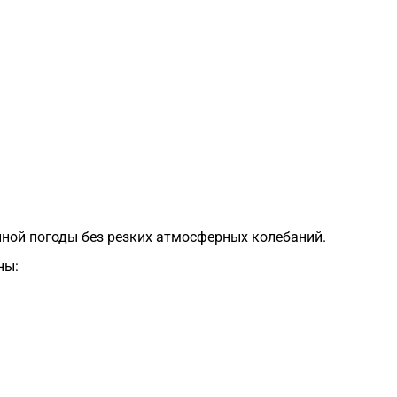
1
1
1
1
1
ойной погоды без резких атмосферных колебаний.
ны:
1
1
1