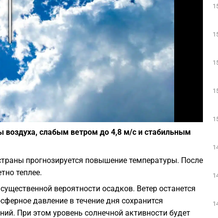
1
Play
1
1
1
Фото: Depositphotos
1
 воздуха, слабым ветром до 4,8 м/с и стабильным
1
и страны прогнозируется повышение температуры. После
тно теплее.
1
существенной вероятности осадков. Ветер останется
осферное давление в течение дня сохранится
1
ний. При этом уровень солнечной активности будет