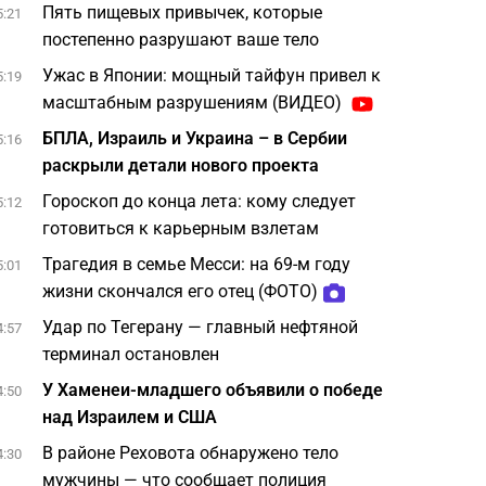
Пять пищевых привычек, которые
5:21
постепенно разрушают ваше тело
Ужас в Японии: мощный тайфун привел к
5:19
масштабным разрушениям (ВИДЕО)
БПЛА, Израиль и Украина – в Сербии
5:16
раскрыли детали нового проекта
Гороскоп до конца лета: кому следует
5:12
готовиться к карьерным взлетам
Трагедия в семье Месси: на 69-м году
5:01
жизни скончался его отец (ФОТО)
Удар по Тегерану — главный нефтяной
4:57
терминал остановлен
У Хаменеи-младшего объявили о победе
4:50
над Израилем и США
В районе Реховота обнаружено тело
4:30
мужчины — что сообщает полиция