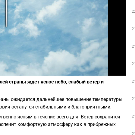
Play
2
2
2
2
Фото: SHTTEFAN / Unsplash
2
лей страны ждет ясное небо, слабый ветер и
2
страны ожидается дальнейшее повышение температуры
ловия останутся стабильными и благоприятными.
2
венно ясным в течение всего дня. Ветер сохранится
обеспечит комфортную атмосферу как в прибрежных
2