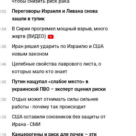
чтобы снизить риск рака
Переговоры Израиля и Ливана снова
2:02
зашли в тупик
В Сирии прогремел мощный взрыв, много
1:54
жертв (ВИДЕО)
Иран решил ударить по Израилю и США
1:50
новым законом
Целебные свойства лаврового листа, о
1:46
которых мало кто знает
Путин нащупал «слабое место» в
1:42
украинской ПВО – эксперт оценил риски
Отдых может отнимать силы сильнее
1:30
работы - почему так происходит
США оставили союзников без защиты от
1:23
Ирана - СМИ
Канцерогены и риск для почек – эти
1:16