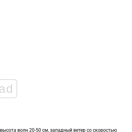
1
1
1
1
1
ad
1
 высота волн 20-50 см, западный ветер со скоростью