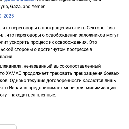
Syria, Gaza, and Yemen.
2
0, 2025
,
что переговоры о прекращении огня в Секторе Газа
2
ил, что переговоры о освобождении заложников могут
олит ускорить процесс их освобождения. Это
2
ьской стороны о достигнутом прогрессе в
ласия.
2
телеканала, неназванный высокопоставленный
 что ХАМАС продолжает требовать прекращения боевых
иков. Однако текущие договоренности касаются лишь
2
, что Израиль предпринимает меры для минимизации
могут находиться пленные.
2
2