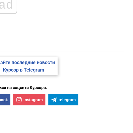
ad
2
2
2
2
айте последние новости
Курсор в Telegram
2
ся на соцсети Курсора:
1
book
instagram
telegram
1