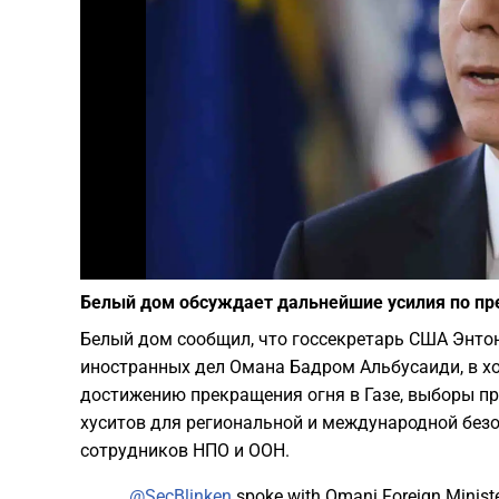
Белый дом обсуждает дальнейшие усилия по пр
Белый дом сообщил, что госсекретарь США Энтон
иностранных дел Омана Бадром Альбусаиди, в хо
достижению прекращения огня в Газе, выборы п
хуситов для региональной и международной без
сотрудников НПО и ООН.
.
@SecBlinken
spoke with Omani Foreign Minist