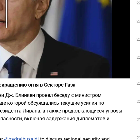
2
Play
2
2
2
Фото: depositphotos.com
2
екращению огня в Секторе Газа
и Дж. Блинкен провел беседу с министром
2
де которой обсуждались текущие усилия по
резидента Ливана, а также продолжающиеся угрозы
опасности, включая задержания дипломатов и
2
2
er
@badralbusaidi
to discuss regional security and