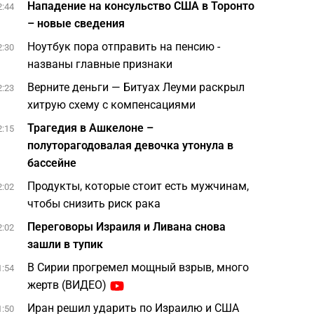
Нападение на консульство США в Торонто
2:44
– новые сведения
Ноутбук пора отправить на пенсию -
2:30
названы главные признаки
Верните деньги — Битуах Леуми раскрыл
2:23
хитрую схему с компенсациями
Трагедия в Ашкелоне –
2:15
полуторагодовалая девочка утонула в
бассейне
Продукты, которые стоит есть мужчинам,
2:02
чтобы снизить риск рака
Переговоры Израиля и Ливана снова
2:02
зашли в тупик
В Сирии прогремел мощный взрыв, много
1:54
жертв (ВИДЕО)
Иран решил ударить по Израилю и США
1:50