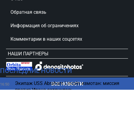
Обратная связь
Информация об ограничениях
Комментарии в наших соцсетях
НАШИ ПАРТНЕРЫ
ПОСЛЕДНИЕ НОВОСТИ
сursorinfo.co.il © Все права защищены
Экипаж USS Abraham Lincoln измотан: миссия
ВСЕ НОВОСТИ
16:50
против Ирана затянулась
Семь продуктов для похудения, которые помогают
16:45
сжигать жир
Иран назвал США главное условие для открытия
16:38
Ормузского пролива