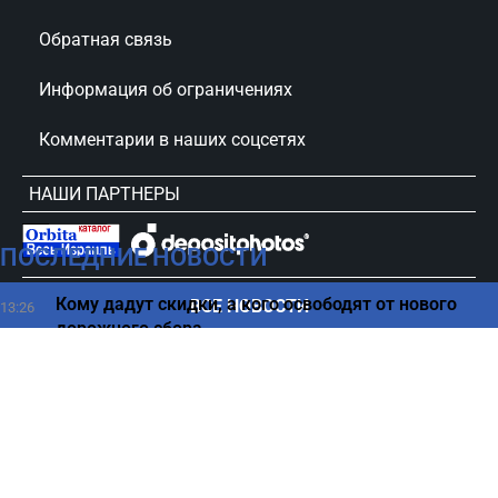
Обратная связь
Информация об ограничениях
Комментарии в наших соцсетях
НАШИ ПАРТНЕРЫ
ПОСЛЕДНИЕ НОВОСТИ
сursorinfo.co.il © Все права защищены
Кому дадут скидки, а кого освободят от нового
ВСЕ НОВОСТИ
13:26
дорожного сбора
Осторожно, мошенники – новая схема обмана
13:11
израильтян в соцсетях
Какие продукты в жару становятся опасными уже
13:01
через несколько часов