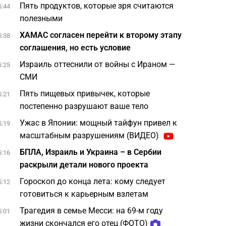
Пять продуктов, которые зря считаются
5:44
полезными
ХАМАС согласен перейти к второму этапу
5:38
соглашения, но есть условие
Израиль оттеснили от войны с Ираном —
5:25
СМИ
Пять пищевых привычек, которые
5:21
постепенно разрушают ваше тело
Ужас в Японии: мощный тайфун привел к
5:19
масштабным разрушениям (ВИДЕО)
БПЛА, Израиль и Украина – в Сербии
5:16
раскрыли детали нового проекта
Гороскоп до конца лета: кому следует
5:12
готовиться к карьерным взлетам
Трагедия в семье Месси: на 69-м году
5:01
жизни скончался его отец (ФОТО)