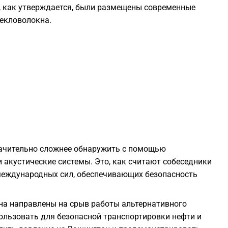
, как утверждается, были размещены современные
1
текловолокна.
1
1
1
1
начительно сложнее обнаружить с помощью
 акустические системы. Это, как считают собеседники
1
международных сил, обеспечивающих безопасность
1
ана направлены на срыв работы альтернативного
льзовать для безопасной транспортировки нефти и
1