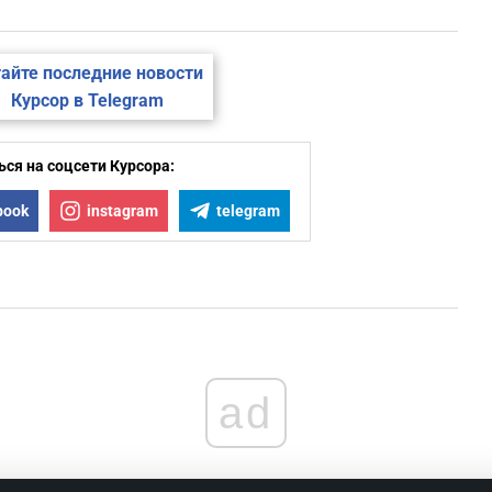
айте последние новости
Курсор в Telegram
ся на соцсети Курсора:
book
instagram
telegram
ad