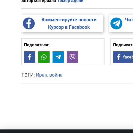
Автор материала
Томер Адони.
Комментируйте новости
Чит
Курсор в Facebook
Поделиться:
Подписать
Facebook
WhatsApp
Telegram
Viber
face
ТЭГИ:
Иран
война