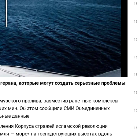
1
Play
1
1
1
Фото: Pixabay.com
1
герана, которые могут создать серьезные проблемы
1
рмузского пролива, разместив ракетные комплексы
ских мин. Об этом сообщили СМИ Объединенных
1
ьные данные.
еления Корпуса стражей исламской революции
1
емля — море» на господствующих высотах вдоль