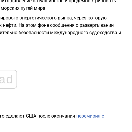
илить давление на Вашингтон и продемонстрировать
морских путей мира.
1
ирового энергетического рынка, через которую
к нефти. На этом фоне сообщения о развертывании
1
сительно безопасности международного судоходства и
1
1
ad
1
 что сделают США после окончания
перемирия с