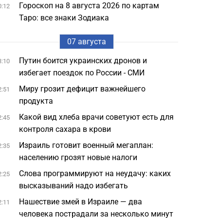
Гороскоп на 8 августа 2026 по картам
0:12
Таро: все знаки Зодиака
07 августа
Путин боится украинских дронов и
3:10
избегает поездок по России - СМИ
Миру грозит дефицит важнейшего
2:51
продукта
Какой вид хлеба врачи советуют есть для
2:45
контроля сахара в крови
Израиль готовит военный мегаплан:
2:35
населению грозят новые налоги
Слова программируют на неудачу: каких
2:25
высказываний надо избегать
Нашествие змей в Израиле — два
2:11
человека пострадали за несколько минут