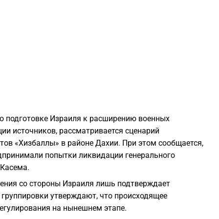
2
2
2
2
о подготовке Израиля к расширению военных
2
ции источников, рассматривается сценарий
тов «Хизбаллы» в районе Дахии. При этом сообщается,
2
дпринимали попытки ликвидации генерального
 Касема.
ления со стороны Израиля лишь подтверждает
2
 группировки утверждают, что происходящее
егулирования на нынешнем этапе.