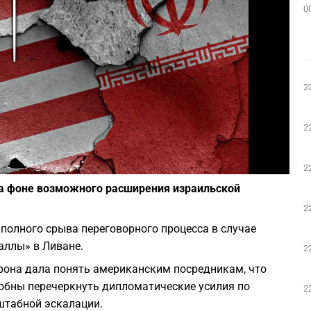
0
Play
2
2
Фото: Depositphotos
2
на фоне возможного расширения израильской
2
 полного срыва переговорного процесса в случае
аллы» в Ливане.
2
она дала понять американским посредникам, что
обны перечеркнуть дипломатические усилия по
2
штабной эскалации.