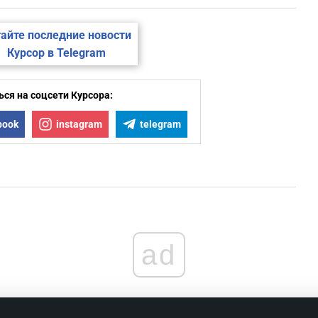
айте последние новости
Курсор в Telegram
ся на соцсети Курсора:
book
instagram
telegram
ad