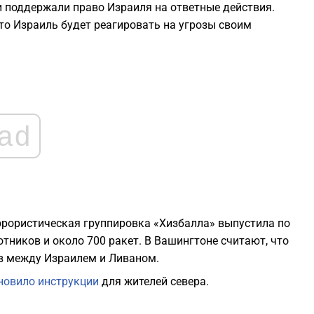
2
 поддержали право Израиля на ответные действия.
о Израиль будет реагировать на угрозы своим
2
2
ad
2
2
2
ррористическая группировка «Хизбалла» выпустила по
тников и около 700 ракет. В Вашингтоне считают, что
2
в между Израилем и Ливаном.
новило инструкции
для жителей севера.