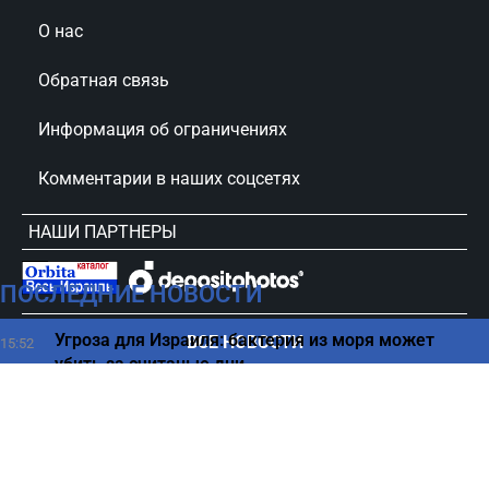
О нас
Обратная связь
Информация об ограничениях
Комментарии в наших соцсетях
НАШИ ПАРТНЕРЫ
ПОСЛЕДНИЕ НОВОСТИ
сursorinfo.co.il © Все права защищены
Угроза для Израиля: бактерия из моря может
ВСЕ НОВОСТИ
15:52
убить за считаные дни
Пять продуктов, которые зря считаются
15:44
полезными
ХАМАС согласен перейти к второму этапу
15:38