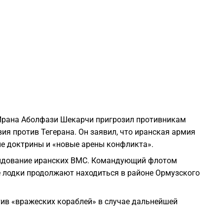
2
2
2
2
Ирана Аболфази Шекарчи пригрозил противникам
я против Тегерана. Он заявил, что иранская армия
2
ые доктрины и «новые арены конфликта».
андование иранских ВМС. Командующий флотом
2
 лодки продолжают находиться в районе Ормузского
2
тив «вражеских кораблей» в случае дальнейшей