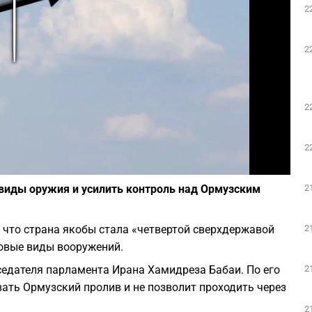
2
Play
2
2
2
Фото: depositphotos.com
2
 виды оружия и усилить контроль над Ормузским
2
 что страна якобы стала «четвертой сверхдержавой
новые виды вооружений.
2
седателя парламента Ирана Хамидреза Бабаи. По его
ать Ормузский пролив и не позволит проходить через
2