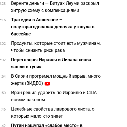
Верните деньги — Битуах Леуми раскрыл
2:23
хитрую схему с компенсациями
Трагедия в Ашкелоне –
2:15
полуторагодовалая девочка утонула в
бассейне
Продукты, которые стоит есть мужчинам,
2:02
чтобы снизить риск рака
Переговоры Израиля и Ливана снова
2:02
зашли в тупик
В Сирии прогремел мощный взрыв, много
1:54
жертв (ВИДЕО)
Иран решил ударить по Израилю и США
1:50
новым законом
Целебные свойства лаврового листа, о
1:46
которых мало кто знает
Путин нащупал «слабое место» в
1:42