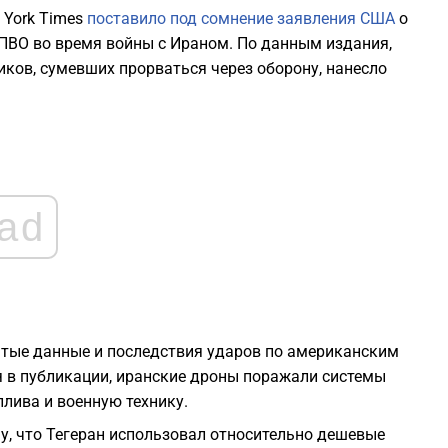
2
 York Times
поставило под сомнение заявления США
о
ВО во время войны с Ираном. По данным издания,
ков, сумевших прорваться через оборону, нанесло
2
2
1
ad
1
1
тые данные и последствия ударов по американским
я в публикации, иранские дроны поражали системы
лива и военную технику.
у, что Тегеран использовал относительно дешевые