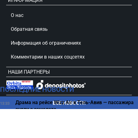
ИНФОРМАЦИЯ
О нас
Обратная связь
Информация об ограничениях
Комментарии в наших соцсетях
НАШИ ПАРТНЕРЫ
ПОСЛЕДНИЕ НОВОСТИ
сursorinfo.co.il © Все права защищены
Драма на рейсе Wizz Air в Тель-Авив — пассажира
ВСЕ НОВОСТИ
13:33
сняли с самолета
Главный генерал США пытается отговорить Белый
13:30
дом от войны с Ираном