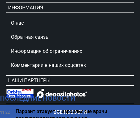
ИНФОРМАЦИЯ
О нас
Обратная связь
Информация об ограничениях
Комментарии в наших соцсетях
НАШИ ПАРТНЕРЫ
ПОСЛЕДНИЕ НОВОСТИ
сursorinfo.co.il © Все права защищены
Паразит атакует — израильские врачи
ВСЕ НОВОСТИ
11:22
предупреждают отдыхающих
Новый союз на Ближнем Востоке вызвал скепсис у
11:22
израильского эксперта