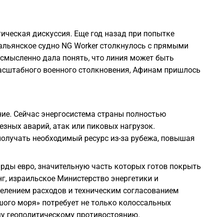
тическая дискуссия. Еще год назад при попытке
тальянское судно NG Worker столкнулось с прямыми
усмысленно дала понять, что линия может быть
асштабного военного столкновения, Афинам пришлось
ние. Сейчас энергосистема страны полностью
езных аварий, атак или пиковых нагрузок.
получать необходимый ресурс из-за рубежа, повышая
арды евро, значительную часть которых готов покрыть
нг, израильское Министерство энергетики и
елением расходов и техническим согласованием
шого моря» потребует не только колоссальных
ому геополитическому противостоянию.