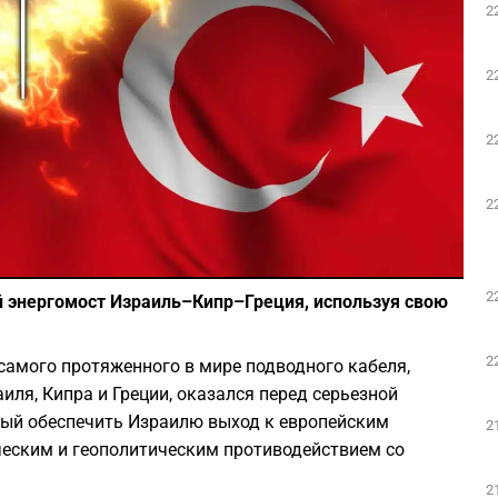
2
Play
2
2
2
Фото: depositphotos.com
2
й энергомост Израиль–Кипр–Греция, используя свою
2
самого протяженного в мире подводного кабеля,
ля, Кипра и Греции, оказался перед серьезной
анный обеспечить Израилю выход к европейским
2
ческим и геополитическим противодействием со
2