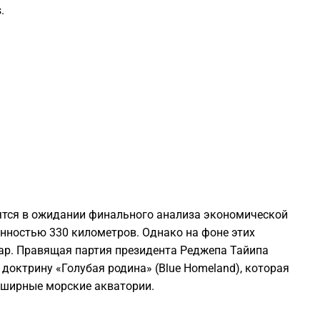
.
2
2
2
2
2
ятся в ожидании финального анализа экономической
нностью 330 километров. Однако на фоне этих
2
ар. Правящая партия президента Реджепа Тайипа
доктрину «Голубая родина» (Blue Homeland), которая
2
бширные морские акватории.