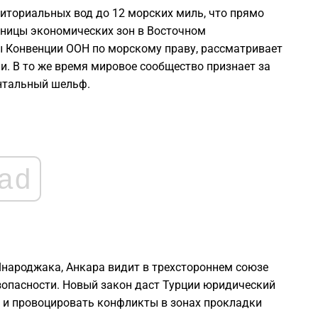
2
иториальных вод до 12 морских миль, что прямо
аницы экономических зон в Восточном
2
 Конвенции ООН по морскому праву, рассматривает
и. В то же время мировое сообщество признает за
нтальный шельф.
2
2
ad
2
1
Янароджака, Анкара видит в трехстороннем союзе
1
езопасности. Новый закон даст Турции юридический
о и провоцировать конфликты в зонах прокладки