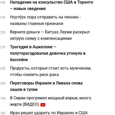
Нападение на консульство США в Торонто
2:44
– новые сведения
Ноутбук пора отправить на пенсию -
2:30
названы главные признаки
Верните деньги — Битуах Леуми раскрыл
2:23
хитрую схему с компенсациями
Трагедия в Ашкелоне –
2:15
полуторагодовалая девочка утонула в
бассейне
Продукты, которые стоит есть мужчинам,
2:02
чтобы снизить риск рака
Переговоры Израиля и Ливана снова
2:02
зашли в тупик
В Сирии прогремел мощный взрыв, много
1:54
жертв (ВИДЕО)
Иран решил ударить по Израилю и США
1:50