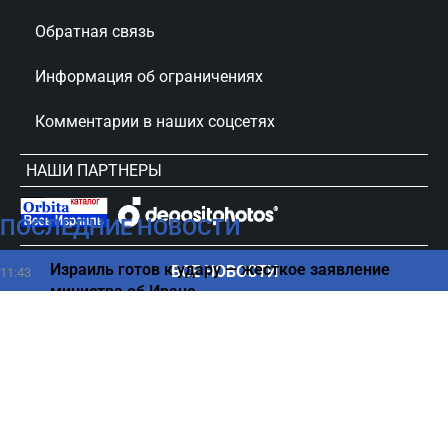
Обратная связь
Информация об ограничениях
Комментарии в наших соцсетях
НАШИ ПАРТНЕРЫ
ПОСЛЕДНИЕ НОВОСТИ
сursorinfo.co.il © Все права защищены
Израиль готов к удару — жесткое заявление
ВСЕ НОВОСТИ
11:43
министра об Иране
Противник Израиля оказался в одиночестве —
11:35
Санчес теряет союзников
Что происходит с водой, оставленной перед сном -
11:30
ответ ученых