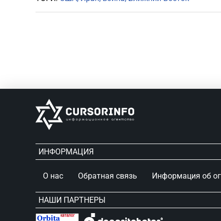
Почему женщины издают звуки
во время интимной близости?