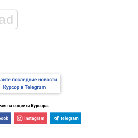
ad
айте последние новости
Курсор в Telegram
ся на соцсети Курсора:
book
instagram
telegram