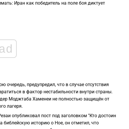
мать: Иран как победитель на поле боя диктует
0
0
ad
0
0
0
ю очередь, предупредил, что в случае отсутствия
вратиться в фактор нестабильности внутри страны.
идер Моджтаба Хаменеи не полностью защищён от
го лагеря.
езаи опубликовал пост под заголовком "Кто достоин
а библейскую историю о Ное, он отметил, что