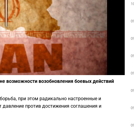
1
Play
0
0
0
Фото: Deposit Photos
0
оне возможности возобновления боевых действий
0
борьба, при этом радикально настроенные и
т давление против достижения соглашения и
0
0