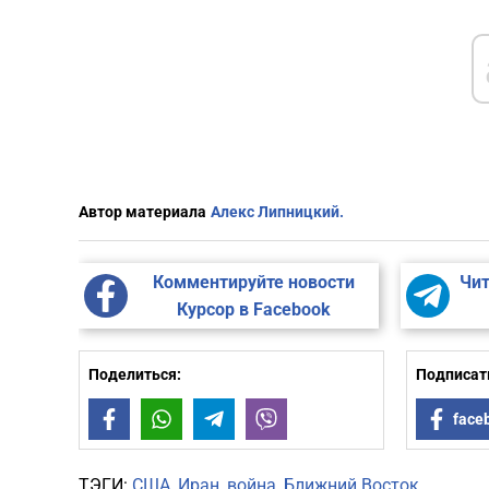
Автор материала
Алекс Липницкий.
Комментируйте новости
Чит
Курсор в Facebook
Поделиться:
Подписать
Facebook
WhatsApp
Telegram
Viber
face
ТЭГИ:
США
Иран
война
Ближний Восток