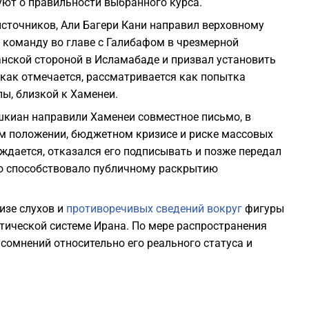
уют о правильности выбранного курса.
сточников, Али Багери Кани направил верховному
 команду во главе с Галибафом в чрезмерной
нской стороной в Исламабаде и призвал установить
 как отмечается, рассматривается как попытка
ы, близкой к Хаменеи.
шкиан направили Хаменеи совместное письмо, в
м положении, бюджетном кризисе и риске массовых
рждается, отказался его подписывать и позже передал
о способствовало публичному раскрытию
изе слухов и
противоречивых сведений вокруг
фигуры
тической системе Ирана. По мере распространения
сомнений относительно его реального статуса и