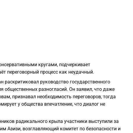
0
0
0
0
консервативными кругами, подчеркивает
ёт переговорный процесс как неудачный.
0
ан раскритиковал руководство государственного
ия общественных разногласий. Он заявил, что даже
0
овам, признавал необходимость переговоров, тогда
мирует у общества впечатление, что диалог не
0
нников радикального крыла участники выступили за
им Азизи, возглавляющий комитет по безопасности и
0