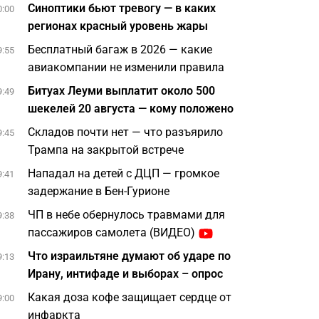
Синоптики бьют тревогу — в каких
0:00
регионах красный уровень жары
Бесплатный багаж в 2026 — какие
9:55
авиакомпании не изменили правила
Битуах Леуми выплатит около 500
9:49
шекелей 20 августа — кому положено
Складов почти нет — что разъярило
9:45
Трампа на закрытой встрече
Нападал на детей с ДЦП — громкое
9:41
задержание в Бен-Гурионе
ЧП в небе обернулось травмами для
9:38
пассажиров самолета (ВИДЕО)
Что израильтяне думают об ударе по
9:13
Ирану, интифаде и выборах – опрос
Какая доза кофе защищает сердце от
9:00
инфаркта