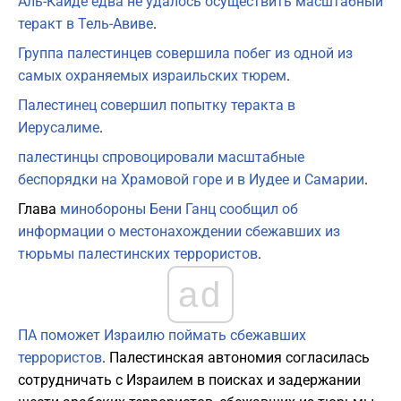
Аль-Каиде едва не удалось осуществить масштабный
теракт в Тель-Авиве
.
Группа палестинцев совершила побег из одной из
самых охраняемых израильских тюрем
.
Палестинец совершил попытку теракта в
Иерусалиме
.
палестинцы спровоцировали масштабные
беспорядки на Храмовой горе и в Иудее и Самарии
.
Глава
минобороны Бени Ганц сообщил об
информации о местонахождении сбежавших из
тюрьмы палестинских террористов
.
ad
ПА поможет Израилю поймать сбежавших
террористов
. Палестинская автономия согласилась
сотрудничать с Израилем в поисках и задержании