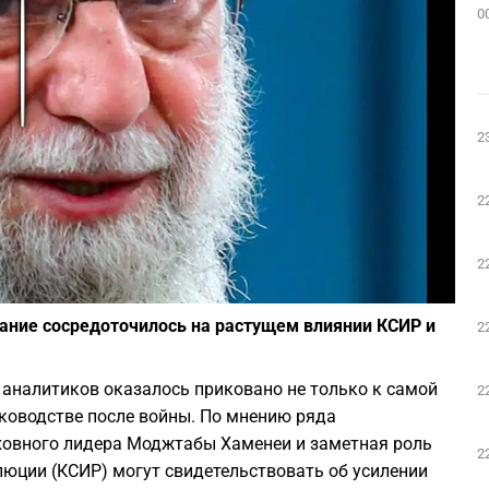
0
Play
2
2
2
Фото: Wikipedia
ание сосредоточилось на растущем влиянии КСИР и
2
 аналитиков оказалось приковано не только к самой
2
уководстве после войны. По мнению ряда
рховного лидера Моджтабы Хаменеи и заметная роль
2
юции (КСИР) могут свидетельствовать об усилении