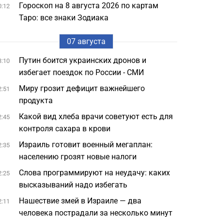
Гороскоп на 8 августа 2026 по картам
0:12
Таро: все знаки Зодиака
07 августа
Путин боится украинских дронов и
3:10
избегает поездок по России - СМИ
Миру грозит дефицит важнейшего
2:51
продукта
Какой вид хлеба врачи советуют есть для
2:45
контроля сахара в крови
Израиль готовит военный мегаплан:
2:35
населению грозят новые налоги
Слова программируют на неудачу: каких
2:25
высказываний надо избегать
Нашествие змей в Израиле — два
2:11
человека пострадали за несколько минут