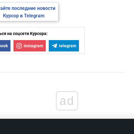
айте последние новости
Курсор в Telegram
ся на соцсети Курсора:
book
instagram
telegram
ad