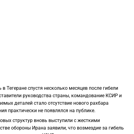
2
2
2
2
2
в Тегеране спустя несколько месяцев после гибели
2
ставители руководства страны, командование КСИР и
емых деталей стало отсутствие нового рахбара
ия практически не появлялся на публике.
2
овых структур вновь выступили с жесткими
стве обороны Ирана заявили, что возмездие за гибель