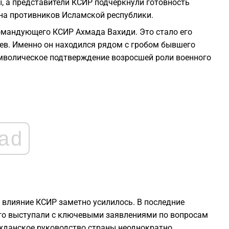
ы, а представители КСИР подчеркнули готовность
2
на противников Исламской республики.
омандующего КСИР Ахмада Вахиди. Это стало его
2
в. Именно он находился рядом с гробом бывшего
имволическое подтверждение возросшей роли военного
2
2
2
ad
2
2
и влияние КСИР заметно усилилось. В последние
го выступали с ключевыми заявлениями по вопросам
ажданское руководство страны неоднократно