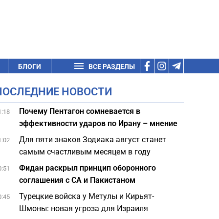
БЛОГИ
ВСЕ РАЗДЕЛЫ
ПОСЛЕДНИЕ НОВОСТИ
Почему Пентагон сомневается в
1:18
эффективности ударов по Ирану – мнение
Для пяти знаков Зодиака август станет
1:02
самым счастливым месяцем в году
Фидан раскрыл принцип оборонного
0:51
соглашения с СА и Пакистаном
Турецкие войска у Метулы и Кирьят-
0:45
Шмоны: новая угроза для Израиля