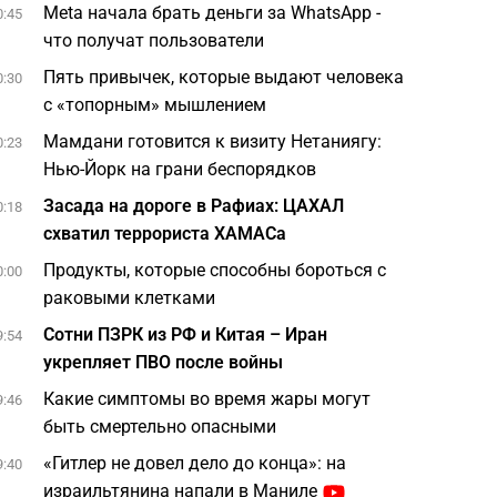
Meta начала брать деньги за WhatsApp -
0:45
что получат пользователи
Пять привычек, которые выдают человека
0:30
с «топорным» мышлением
Мамдани готовится к визиту Нетаниягу:
0:23
Нью-Йорк на грани беспорядков
Засада на дороге в Рафиах: ЦАХАЛ
0:18
схватил террориста ХАМАСа
Продукты, которые способны бороться с
0:00
раковыми клетками
Сотни ПЗРК из РФ и Китая – Иран
9:54
укрепляет ПВО после войны
Какие симптомы во время жары могут
9:46
быть смертельно опасными
«Гитлер не довел дело до конца»: на
9:40
израильтянина напали в Маниле