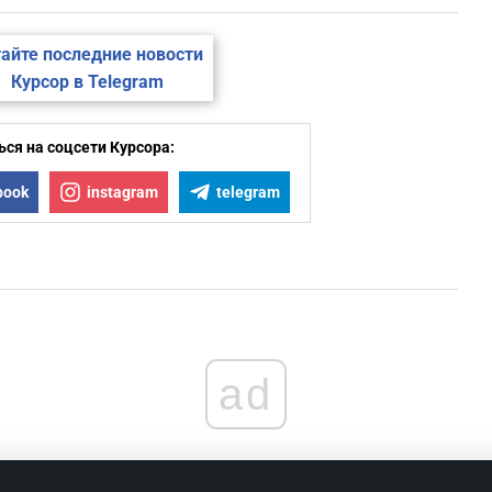
айте последние новости
Курсор в Telegram
ся на соцсети Курсора:
book
instagram
telegram
ad