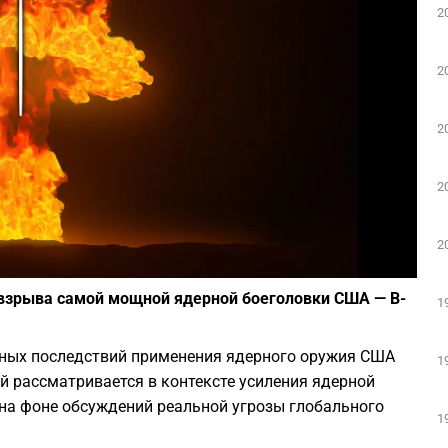
2
Play
2
2
2
2
Фото: pixabay.com
 взрыва самой мощной ядерной боеголовки США — B-
1
ных последствий применения ядерного оружия США
1
й рассматривается в контексте усиления ядерной
 на фоне обсуждений реальной угрозы глобального
1