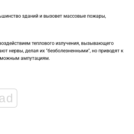
1
льшинство зданий и вызовет массовые пожары,
1
 воздействием теплового излучения, вызывающего
1
ают нервы, делая их "безболезненными", но приводят к
озможным ампутациям.
1
1
ad