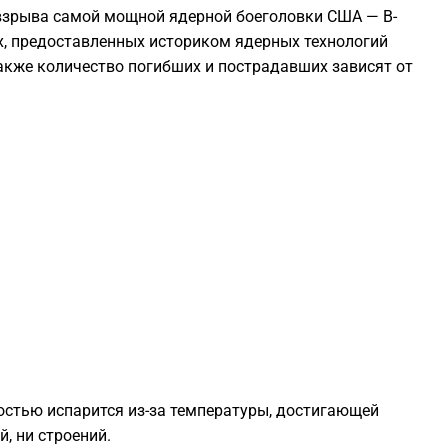
взрыва самой мощной ядерной боеголовки США — B-
1
х, предоставленных историком ядерных технологий
акже количество погибших и пострадавших зависят от
1
1
1
1
1
1
ностью испарится из-за температуры, достигающей
, ни строений.
1