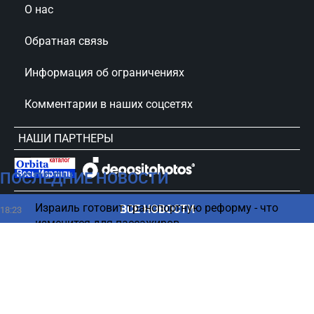
О нас
Обратная связь
Информация об ограничениях
Комментарии в наших соцсетях
НАШИ ПАРТНЕРЫ
ПОСЛЕДНИЕ НОВОСТИ
сursorinfo.co.il © Все права защищены
Израиль готовит транспортную реформу - что
ВСЕ НОВОСТИ
18:23
изменится для пассажиров
Трамп обрушился на WP и CNN из-за статей о
18:13
нехватке оружия
Волна неудач: каким знакам Зодиака следует
18:00
быть осторожными