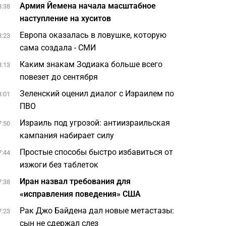
Армия Йемена начала масштабное
8:38
наступление на хуситов
Европа оказалась в ловушке, которую
8:23
сама создала - СМИ
Каким знакам Зодиака больше всего
8:13
повезет до сентября
Зеленский оценил диалог с Израилем по
8:01
ПВО
Израиль под угрозой: антиизраильская
7:50
кампания набирает силу
Простые способы быстро избавиться от
7:44
изжоги без таблеток
Иран назвал требования для
7:38
«исправления поведения» США
Рак Джо Байдена дал новые метастазы:
7:23
сын не сдержал слез