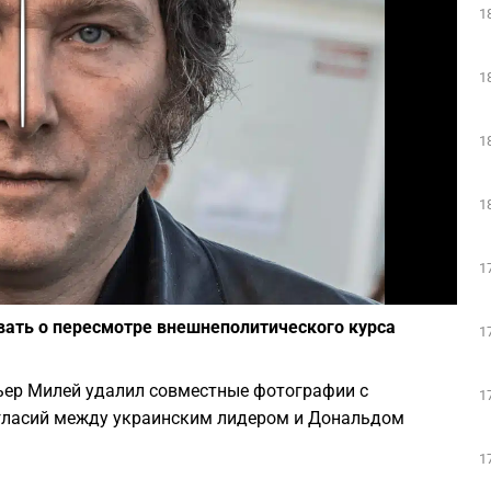
1
Play
1
1
1
1
Фото: Скриншот из Википедии
вать о пересмотре внешнеполитического курса
1
ьер Милей удалил совместные фотографии с
1
огласий между украинским лидером и Дональдом
1