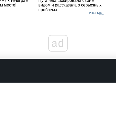
имых телеграм
Пугачева шокировала своим
м месте!
видом и рассказала о серьезных
проблема...
ad
граничениях
Комментарии в наших соцсетях